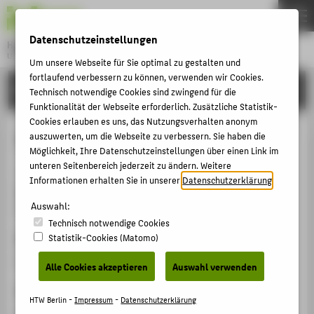
DE
EN
Datenschutzeinstellungen
Hochschule für Technik und Wirtschaft Berlin
University of Applied Sciences
Um unsere Webseite für Sie optimal zu gestalten und
Menu
fortlaufend verbessern zu können, verwenden wir Cookies.
THEMEN
FORSCHUNG
Technisch notwendige Cookies sind zwingend für die
HOCHSCHULE
Funktionalität der Webseite erforderlich. Zusätzliche Statistik-
Cookies erlauben es uns, das Nutzungsverhalten anonym
CAMPUS
Technische Mechanik im Überblick
auszuwerten, um die Webseite zu verbessern. Sie haben die
Möglichkeit, Ihre Datenschutzeinstellungen über einen Link im
STUDIUM
unteren Seitenbereich jederzeit zu ändern. Weitere
Buch / Monographie › 2025
LEHRE
Informationen erhalten Sie in unserer
Datenschutzerklärung
.
Götz, Sebastian
; Hütter, Geralf; Kiefer, Björn: 1. Auflage.
FORSCHUNG
Auswahl:
Wiesbaden: Springer Vieweg 2025 , S. 112.
Technisch notwendige Cookies
KARRIERE
ISBN
Statistik-Cookies (Matomo)
INTERNATIONAL
978-3-658-49253-3
Alle Cookies akzeptieren
Auswahl verwenden
Link
INFORMATIONEN FÜR
HTW Berlin -
Impressum
-
Datenschutzerklärung