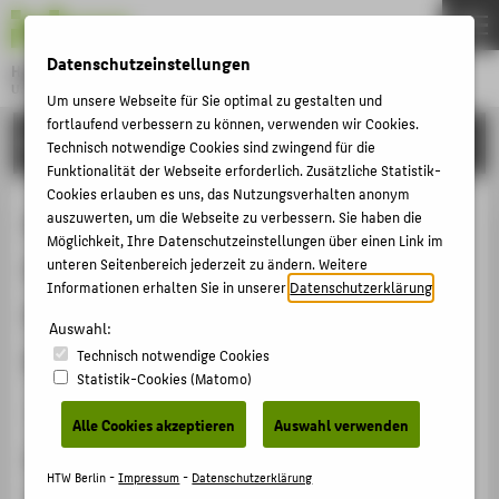
DE
EN
Datenschutzeinstellungen
Hochschule für Technik und Wirtschaft Berlin
University of Applied Sciences
Um unsere Webseite für Sie optimal zu gestalten und
Menu
fortlaufend verbessern zu können, verwenden wir Cookies.
THEMEN
FORSCHUNG
Technisch notwendige Cookies sind zwingend für die
HOCHSCHULE
Funktionalität der Webseite erforderlich. Zusätzliche Statistik-
Cookies erlauben es uns, das Nutzungsverhalten anonym
CAMPUS
Critical-Reflective Human-AI
auszuwerten, um die Webseite zu verbessern. Sie haben die
Möglichkeit, Ihre Datenschutzeinstellungen über einen Link im
STUDIUM
Collaboration: Exploring
unteren Seitenbereich jederzeit zu ändern. Weitere
LEHRE
Informationen erhalten Sie in unserer
Datenschutzerklärung
.
Computational Tools for Art
FORSCHUNG
Auswahl:
Historical Image Retrieval
Technisch notwendige Cookies
KARRIERE
Statistik-Cookies (Matomo)
INTERNATIONAL
Artikel › Journalartikel › 2023
Alle Cookies akzeptieren
Auswahl verwenden
Zitation
INFORMATIONEN FÜR
HTW Berlin -
Impressum
-
Datenschutzerklärung
Glinka, Katrin
; Müller-Birn, Claudia: Critical-Reflective