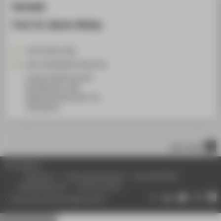
Kontakt
Prof. Dr. Katrin Glinka
+49 30 5019-2582
Katrin.Glinka@HTW-Berlin.de
Campus Wilhelminenhof
WH Gebäude A, 408
Wilhelminenhofstraße 75A
12459
Berlin
nach oben
© HTW Berlin
Impressum
Datenschutzhinweise
Barrierefreiheit
Gebärdensprache
Leichte Sprache
Datenschutzeinstellungen ändern