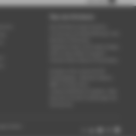
Über die HTW Berlin
service
Die HTW Berlin bietet Studium,
Forschung und Weiterbildung in den
ung
Bereichen Wirtschaft,
um
Ingenieurwesen, Informatik, Design,
Kultur, Gesundheit, Energie &
rt
Umwelt, Recht, Bauen & Immobilien.
ce
Studieren Sie in einem der 80
Studiengänge - Bachelor, Master,
MBA. Forschen Sie in
wissenschaftlichen Projekten. Oder
besuchen Sie die Fortbildungen der
Hochschule.
ungen ändern