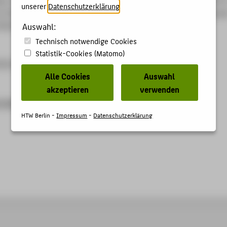
unserer
Datenschutzerklärung
.
e Challenges. In: IEEE Transactions on Visualization and Comput
2019), S. 2311-2330.
Auswahl:
Technisch notwendige Cookies
Statistik-Cookies (Matomo)
018.2830759
Alle Cookies
Auswahl
akzeptieren
verwenden
ore.ieee.org/stamp/stamp.jsp?tp=&arnumber=8352050
HTW Berlin -
Impressum
-
Datenschutzerklärung