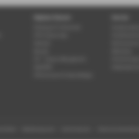
Digitale Dienste
Service
Phishing & IT-Sicherheit
Studierenden
r
HTW Campus App
Studienberat
Webmail
Rechenzentr
Moodle
Bibliothek
LSF - Campus Management
Hochschulspo
WebOPAC
Gebäudeservi
HTW.Intranet für Beschäftigte
efreiheit
Gebärdensprache
Leichte Sprache
Datenschutzeinstell