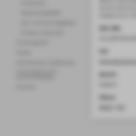
Promotionen
the Art and Futur
Wissenschaftsgebiete
Graphics 25, 6. (
Lehr- und Forschungsgebiete
DOI / URN
Professor_innenprofile
10.1109/TVCG.2
Forschungsprofil
Link
Transfer
https://ieeexpl
Partnerschaften und Netzwerke
Forschungsservice für
Sprache
Hochschulmitglieder
Englisch
Promotion
Zitieren
BibTeX
/
RIS