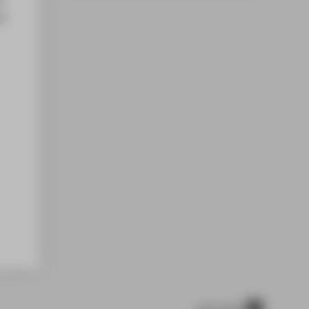
er
nach oben