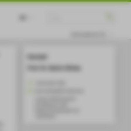
DE
EN
Informationen für
Kontakt
Prof. Dr. Katrin Glinka
+49 30 5019-2582
Katrin.Glinka@HTW-Berlin.de
Campus Wilhelminenhof
WH Gebäude A, 408
Wilhelminenhofstraße 75A
12459
Berlin
n;
f