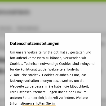
rtschaft Berlin
Menu
Karriere
International
Datenschutzeinstellungen
ng
Online-Forschungskatalog
Publikationen
Visualization of Cultural Heritage
 of the Art and Future Challenges
Um unsere Webseite für Sie optimal zu gestalten und
ion of Cultural Heritage Collection
fortlaufend verbessern zu können, verwenden wir
Cookies. Technisch notwendige Cookies sind zwingend
te of the Art and Future Challenges
für die Funktionalität der Webseite erforderlich.
Zusätzliche Statistik-Cookies erlauben es uns, das
Nutzungsverhalten anonym auszuwerten, um die
rtikel › 2019
Webseite zu verbessern. Sie haben die Möglichkeit,
Ihre Datenschutzeinstellungen über einen Link im
unteren Seitenbereich jederzeit zu ändern. Weitere
n; Federico, Paolo; Schreder, Günther;
Glinka, Katrin
; Dörk, Maria
Informationen erhalten Sie in
yr, Eva: Visualization of Cultural Heritage Collection Data: State o