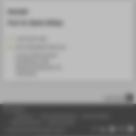
Kontakt
Prof. Dr. Katrin Glinka
+49 30 5019-2582
Katrin.Glinka@HTW-Berlin.de
Campus Wilhelminenhof
WH Gebäude A, 408
Wilhelminenhofstraße 75A
12459
Berlin
nach oben
© HTW Berlin
Impressum
Datenschutzhinweise
Barrierefreiheit
Gebärdensprache
Leichte Sprache
Datenschutzeinstellungen ändern