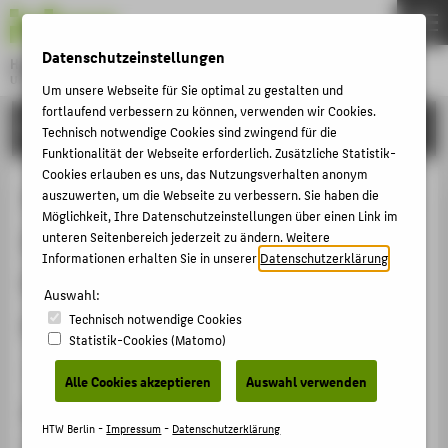
DE
EN
Datenschutzeinstellungen
Hochschule für Technik und Wirtschaft Berlin
University of Applied Sciences
Um unsere Webseite für Sie optimal zu gestalten und
Menu
fortlaufend verbessern zu können, verwenden wir Cookies.
THEMEN
FORSCHUNG
Technisch notwendige Cookies sind zwingend für die
HOCHSCHULE
Funktionalität der Webseite erforderlich. Zusätzliche Statistik-
Cookies erlauben es uns, das Nutzungsverhalten anonym
CAMPUS
The Process Is Part of the Solution:
auszuwerten, um die Webseite zu verbessern. Sie haben die
Möglichkeit, Ihre Datenschutzeinstellungen über einen Link im
STUDIUM
Insights from the German
unteren Seitenbereich jederzeit zu ändern. Weitere
LEHRE
Informationen erhalten Sie in unserer
Datenschutzerklärung
.
Collaborative Project
FORSCHUNG
Auswahl:
museum4punkt0
Technisch notwendige Cookies
KARRIERE
Statistik-Cookies (Matomo)
INTERNATIONAL
Artikel › Journalartikel › 2018
Alle Cookies akzeptieren
Auswahl verwenden
Zitation
INFORMATIONEN FÜR
HTW Berlin -
Impressum
-
Datenschutzerklärung
Glinka, Katrin
: The Process Is Part of the Solution: