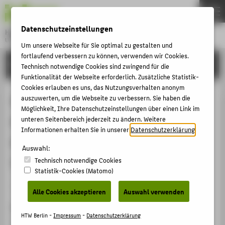
DE
EN
Datenschutzeinstellungen
Hochschule für Technik und Wirtschaft Berlin
University of Applied Sciences
Um unsere Webseite für Sie optimal zu gestalten und
Menu
fortlaufend verbessern zu können, verwenden wir Cookies.
THEMEN
FORSCHUNG
Technisch notwendige Cookies sind zwingend für die
HOCHSCHULE
Funktionalität der Webseite erforderlich. Zusätzliche Statistik-
Cookies erlauben es uns, das Nutzungsverhalten anonym
CAMPUS
Der Sammlung gerecht werden:
auszuwerten, um die Webseite zu verbessern. Sie haben die
Möglichkeit, Ihre Datenschutzeinstellungen über einen Link im
STUDIUM
Kritisch- generative Methoden zur
unteren Seitenbereich jederzeit zu ändern. Weitere
LEHRE
Informationen erhalten Sie in unserer
Datenschutzerklärung
.
Konzeption experimenteller
FORSCHUNG
Auswahl:
Visualisierungen
Technisch notwendige Cookies
KARRIERE
Statistik-Cookies (Matomo)
INTERNATIONAL
Konferenzbeitrag › Abstract › 2018
Alle Cookies akzeptieren
Auswahl verwenden
Zitation
INFORMATIONEN FÜR
HTW Berlin -
Impressum
-
Datenschutzerklärung
Dörk, Marian;
Glinka, Katrin
: Der Sammlung gerecht