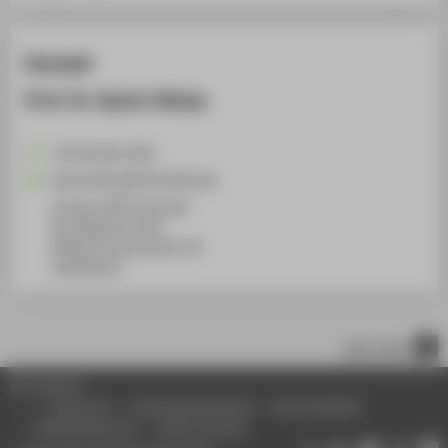
Kontakt
Prof. Dr. Katrin Glinka
+49 30 5019-2582
Katrin.Glinka@HTW-Berlin.de
Campus Wilhelminenhof
WH Gebäude A, 408
Wilhelminenhofstraße 75A
12459
Berlin
nach oben
© HTW Berlin
Impressum
Datenschutzhinweise
Barrierefreiheit
Gebärdensprache
Leichte Sprache