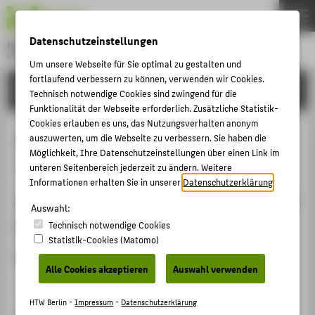
DE
EN
Datenschutzeinstellungen
Hochschule für Technik und Wirtschaft Berlin
University of Applied Sciences
Um unsere Webseite für Sie optimal zu gestalten und
Menu
fortlaufend verbessern zu können, verwenden wir Cookies.
THEMEN
FORSCHUNG
Technisch notwendige Cookies sind zwingend für die
HOCHSCHULE
Funktionalität der Webseite erforderlich. Zusätzliche Statistik-
Cookies erlauben es uns, das Nutzungsverhalten anonym
CAMPUS
Zur Weiterentwicklung des
auszuwerten, um die Webseite zu verbessern. Sie haben die
Möglichkeit, Ihre Datenschutzeinstellungen über einen Link im
STUDIUM
“cognition support”: Sammlungs-
unteren Seitenbereich jederzeit zu ändern. Weitere
LEHRE
Informationen erhalten Sie in unserer
Datenschutzerklärung
.
visualisierungen als Austragungsort
FORSCHUNG
Auswahl:
kritisch- kulturwissenschaftlicher
Technisch notwendige Cookies
KARRIERE
Statistik-Cookies (Matomo)
Forschung
INTERNATIONAL
Alle Cookies akzeptieren
Auswahl verwenden
Konferenzbeitrag › Abstract › 2018
INFORMATIONEN FÜR
HTW Berlin -
Impressum
-
Datenschutzerklärung