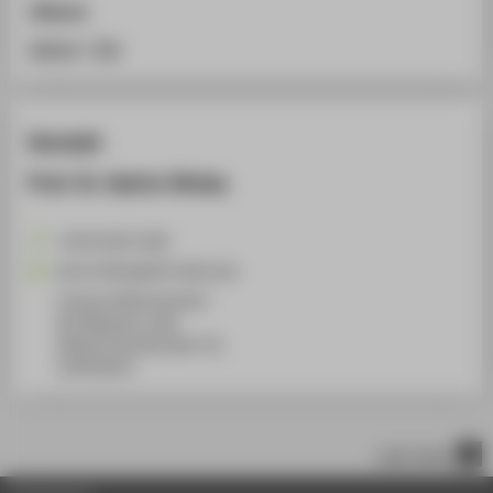
Zitieren
BibTeX
/
RIS
Kontakt
Prof. Dr. Katrin Glinka
+49 30 5019-2582
Katrin.Glinka@HTW-Berlin.de
Campus Wilhelminenhof
WH Gebäude A, 408
Wilhelminenhofstraße 75A
12459
Berlin
nach oben