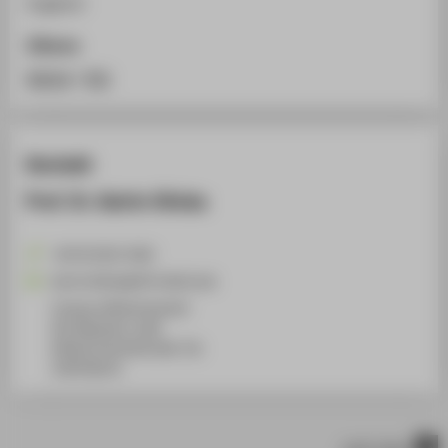
Englisch
Zitieren
BibTeX
/
RIS
Kontakt
Prof. Dr. Katrin Glinka
+49 30 5019-2582
Katrin.Glinka@HTW-Berlin.de
Campus Wilhelminenhof
WH Gebäude A, 408
Wilhelminenhofstraße 75A
12459
Berlin
nach oben