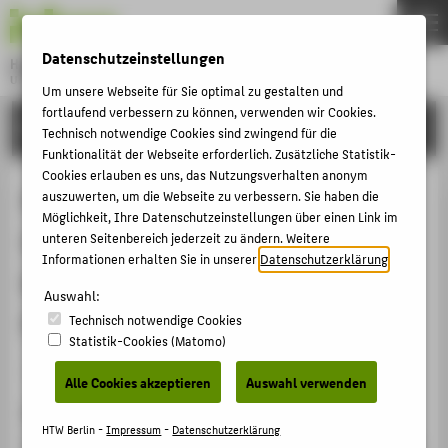
DE
EN
Datenschutzeinstellungen
Hochschule für Technik und Wirtschaft Berlin
University of Applied Sciences
Um unsere Webseite für Sie optimal zu gestalten und
Menu
fortlaufend verbessern zu können, verwenden wir Cookies.
THEMEN
FORSCHUNG
Technisch notwendige Cookies sind zwingend für die
HOCHSCHULE
Funktionalität der Webseite erforderlich. Zusätzliche Statistik-
Cookies erlauben es uns, das Nutzungsverhalten anonym
CAMPUS
Psychogeography in the Age of the
auszuwerten, um die Webseite zu verbessern. Sie haben die
Möglichkeit, Ihre Datenschutzeinstellungen über einen Link im
STUDIUM
Quantified Self---Mental Map
unteren Seitenbereich jederzeit zu ändern. Weitere
LEHRE
Informationen erhalten Sie in unserer
Datenschutzerklärung
.
Modelling with Georeferenced
FORSCHUNG
Auswahl:
Personal Activity Data
Technisch notwendige Cookies
KARRIERE
Statistik-Cookies (Matomo)
INTERNATIONAL
Konferenzbeitrag › Konferenzpaper › 2017
Alle Cookies akzeptieren
Auswahl verwenden
Zitation
INFORMATIONEN FÜR
HTW Berlin -
Impressum
-
Datenschutzerklärung
Meier, Sebastian;
Glinka, Katrin
: Psychogeography in the