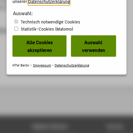
unserer
Datenschutzerklärung
.
rly 11, 2. (2017), S. 1-21.
Auswahl:
Technisch notwendige Cookies
Statistik-Cookies (Matomo)
talhumanities.org/vol/11/2/000290/000290.html
Alle Cookies
Auswahl
akzeptieren
verwenden
HTW Berlin -
Impressum
-
Datenschutzerklärung
Digitale Dienste
Service