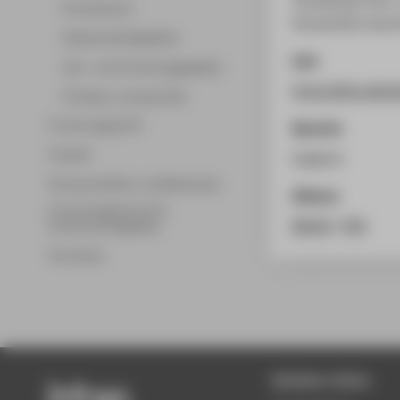
Promotionen
Humanities Quarte
Wissenschaftsgebiete
Link
Lehr- und Forschungsgebiete
https://dhq.digi
Professor_innenprofile
Forschungsprofil
Sprache
Transfer
Englisch
Partnerschaften und Netzwerke
Zitieren
Forschungsservice für
BibTeX
/
RIS
Hochschulmitglieder
Promotion
Beliebte Seiten