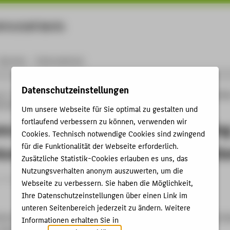
rtschaft Berlin
Menu
Karriere
International
Datenschutzeinstellungen
ng
Online-Forschungskatalog
Publikationen
Past Visions and Reconciling View
ure and Themes in Cultural Collections
Um unsere Webseite für Sie optimal zu gestalten und
fortlaufend verbessern zu können, verwenden wir
ons and Reconciling Views: Visualizin
Cookies. Technisch notwendige Cookies sind zwingend
für die Funktionalität der Webseite erforderlich.
ture and Themes in Cultural Collecti
Zusätzliche Statistik-Cookies erlauben es uns, das
Nutzungsverhalten anonym auszuwerten, um die
rtikel › 2017
Webseite zu verbessern. Sie haben die Möglichkeit,
Ihre Datenschutzeinstellungen über einen Link im
unteren Seitenbereich jederzeit zu ändern. Weitere
etsch, Christopher; Dörk, Marian: Past Visions and Reconciling Vi
Informationen erhalten Sie in
 Texture and Themes in Cultural Collections. In: DHQ: Digital