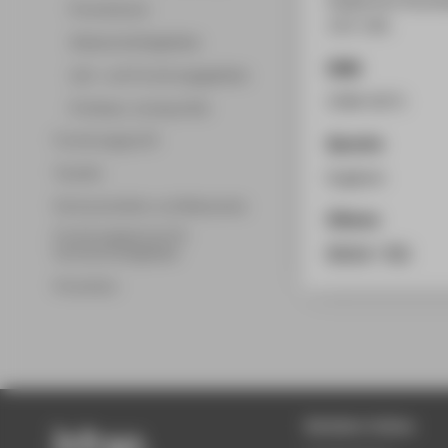
Promotionen
133-136.
Wissenschaftsgebiete
ISSN
Lehr- und Forschungsgebiete
2306-0271
Professor_innenprofile
Forschungsprofil
Sprache
Transfer
Englisch
Partnerschaften und Netzwerke
Zitieren
Forschungsservice für
BibTeX
/
RIS
Hochschulmitglieder
Promotion
Beliebte Seiten