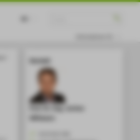
DE
EN
Informationen für
us? -
Kontakt
Prof. Dr.-Ing. Jochen
Wittmann
+49 30 5019-3308
, S.