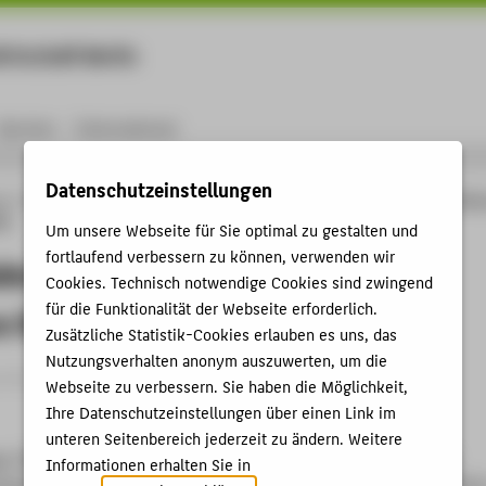
rtschaft Berlin
Menu
Karriere
International
Datenschutzeinstellungen
ng
Online-Forschungskatalog
Publikationen
Will AI Make Simulation Superfluo
ng
Um unsere Webseite für Sie optimal zu gestalten und
fortlaufend verbessern zu können, verwenden wir
ake Simulation Superfluous? - A
Cookies. Technisch notwendige Cookies sind zwingend
für die Funktionalität der Webseite erforderlich.
e Stocktaking
Zusätzliche Statistik-Cookies erlauben es uns, das
Nutzungsverhalten anonym auszuwerten, um die
rtikel › 2025
Webseite zu verbessern. Sie haben die Möglichkeit,
Ihre Datenschutzeinstellungen über einen Link im
unteren Seitenbereich jederzeit zu ändern. Weitere
n
; Clemen, Thomas: Will AI Make Simulation Superfluous? - A
Informationen erhalten Sie in
aking. In: SNE Simulation News Europe 35, (3) September. (2025)