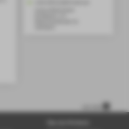
Jochen.Wittmann@HTW-Berlin.de
Campus Wilhelminenhof
WH Gebäude C, 175
Wilhelminenhofstraße 75A
12459
Berlin
nach oben
Über die HTW Berlin