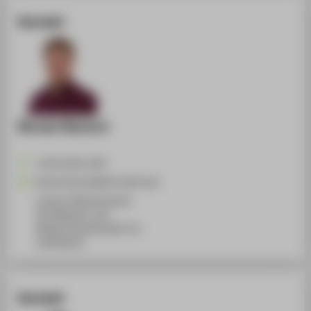
Kontakt
Nicolai Skutsch
+49 30 5019-2581
Nicolai.Skutsch@HTW-Berlin.de
Campus Wilhelminenhof
WH Gebäude F, 214
Wilhelminenhofstraße 75A
12459
Berlin
Kontakt