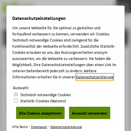
DE
EN
Datenschutzeinstellungen
Hochschule für Technik und Wirtschaft Berlin
University of Applied Sciences
Um unsere Webseite für Sie optimal zu gestalten und
Menu
fortlaufend verbessern zu können, verwenden wir Cookies.
THEMEN
FORSCHUNG
Technisch notwendige Cookies sind zwingend für die
HOCHSCHULE
Funktionalität der Webseite erforderlich. Zusätzliche Statistik-
Cookies erlauben es uns, das Nutzungsverhalten anonym
CAMPUS
Synthetic Data Generation for Visual
auszuwerten, um die Webseite zu verbessern. Sie haben die
STUDIUM
Möglichkeit, Ihre Datenschutzeinstellungen über einen Link im
Geo-Localization using GTA V
unteren Seitenbereich jederzeit zu ändern. Weitere
LEHRE
Informationen erhalten Sie in unserer
Datenschutzerklärung
.
Konferenzbeitrag › Konferenzpaper › 2026
FORSCHUNG
Auswahl:
Technisch notwendige Cookies
KARRIERE
Zitation
Statistik-Cookies (Matomo)
INTERNATIONAL
Skutsch, Nicolai
; Hellwich, Olaf;
Fuchs-Kittowski, Frank
:
Alle Cookies akzeptieren
Auswahl verwenden
Synthetic Data Generation for Visual Geo-Localization
using GTA V. In: Proceedings of 11th International
INFORMATIONEN FÜR
HTW Berlin -
Impressum
-
Datenschutzerklärung
Congress on Information and Communica-tion