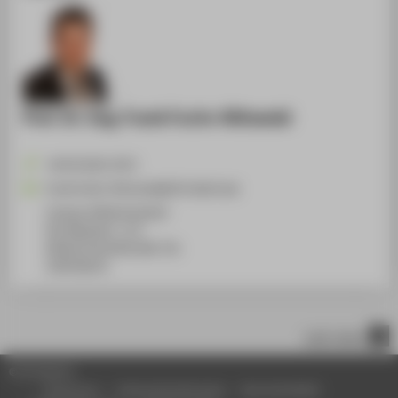
Prof. Dr.-Ing. Frank Fuchs-Kittowski
+49 30 5019-3372
Frank.Fuchs-Kittowski@HTW-Berlin.de
Campus Wilhelminenhof
WH Gebäude C, 175
Wilhelminenhofstraße 75A
12459
Berlin
nach oben
© HTW Berlin
Impressum
Datenschutzhinweise
Barrierefreiheit