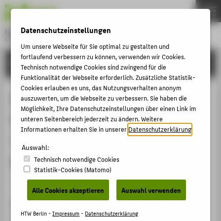
DE
EN
Datenschutzeinstellungen
Hochschule für Technik und Wirtschaft Berlin
University of Applied Sciences
Um unsere Webseite für Sie optimal zu gestalten und
Menu
fortlaufend verbessern zu können, verwenden wir Cookies.
THEMEN
FORSCHUNG
Technisch notwendige Cookies sind zwingend für die
HOCHSCHULE
Funktionalität der Webseite erforderlich. Zusätzliche Statistik-
Cookies erlauben es uns, das Nutzungsverhalten anonym
CAMPUS
Development of a mobile outdoor
auszuwerten, um die Webseite zu verbessern. Sie haben die
STUDIUM
Möglichkeit, Ihre Datenschutzeinstellungen über einen Link im
DR application for real-time
unteren Seitenbereich jederzeit zu ändern. Weitere
LEHRE
Informationen erhalten Sie in unserer
Datenschutzerklärung
.
visualisation of urban greening
FORSCHUNG
Auswahl:
projects
Technisch notwendige Cookies
KARRIERE
Statistik-Cookies (Matomo)
INTERNATIONAL
Konferenzbeitrag › Konferenzpaper › 2026
Alle Cookies akzeptieren
Auswahl verwenden
Zitation
INFORMATIONEN FÜR
HTW Berlin -
Impressum
-
Datenschutzerklärung
Deharde, Maximilian
;
Fuchs-Kittowski, Frank
; Burkard,