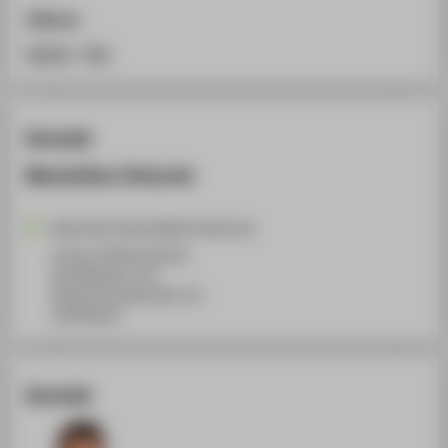
Zitieren
BibTeX
/
RIS
Kontakt
Maximilian Deharde
Maximilian.Deharde@HTW-Berlin.de
Campus Wilhelminenhof
WH Gebäude F, 214
Wilhelminenhofstraße 75A
12459
Berlin
Kontakt