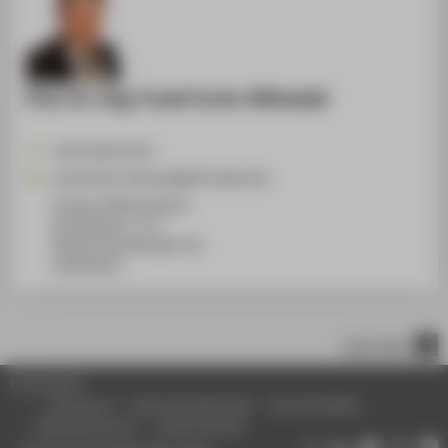
Prof. Dr.-Ing. Frank Fuchs-Kittowski
+49 30 5019-3372
Frank.Fuchs-Kittowski@HTW-Berlin.de
Campus Wilhelminenhof
WH Gebäude C, 175
Wilhelminenhofstraße 75A
12459
Berlin
nach oben
© HTW Berlin
Impressum
Datenschutzhinweise
Barrierefreiheit
Gebärdensprache
Leichte Sprache