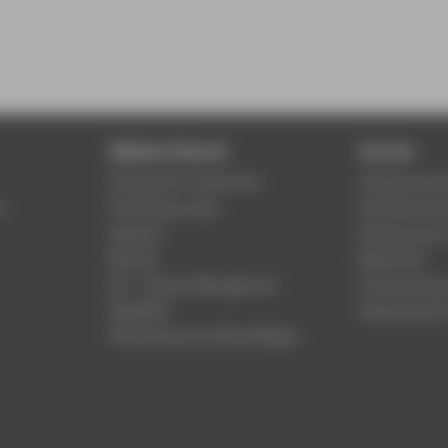
Digitale Dienste
Service
Phishing & IT-Sicherheit
Studierenden
r
HTW Campus App
Studienberat
Webmail
Rechenzentr
Moodle
Bibliothek
LSF - Campus Management
Hochschulspo
WebOPAC
Gebäudeservi
HTW.Intranet für Beschäftigte