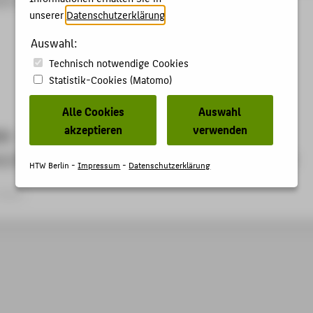
unserer
Datenschutzerklärung
.
Auswahl:
Technisch notwendige Cookies
Statistik-Cookies (Matomo)
Alle Cookies
Auswahl
akzeptieren
verwenden
kte
an Risk Conference "Risk Management Challenges in Times of
HTW Berlin -
Impressum
-
Datenschutzerklärung
ojekt