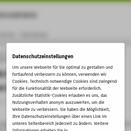
rtschaft Berlin
Menu
Karriere
International
ng
Online-Forschungskatalog
Publikationen
11th ERRN Conference - Risk
Datenschutzeinstellungen
s in Times of Change
Um unsere Webseite für Sie optimal zu gestalten und
N Conference - Risk Management
fortlaufend verbessern zu können, verwenden wir
Cookies. Technisch notwendige Cookies sind zwingend
s in Times of Change
für die Funktionalität der Webseite erforderlich.
Zusätzliche Statistik-Cookies erlauben es uns, das
ft Konferenzband › 2025
Nutzungsverhalten anonym auszuwerten, um die
Webseite zu verbessern. Sie haben die Möglichkeit,
Ihre Datenschutzeinstellungen über einen Link im
unteren Seitenbereich jederzeit zu ändern. Weitere
, Thomas
;
Getzin, Fares
: 11th ERRN Conference - Risk Manageme
Informationen erhalten Sie in
es of Change. Berlin: 2025, S. 53.