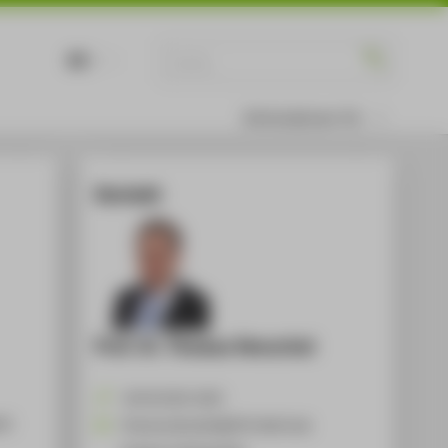
DE
EN
Informationen für
Kontakt
Prof. Dr. Thomas Henschel
+49 30 5019-2435
nt
Thomas.Henschel@HTW-Berlin.de