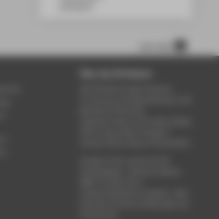
10318
Berlin
nach oben
Über die HTW Berlin
service
Die HTW Berlin bietet Studium,
Forschung und Weiterbildung in den
ung
Bereichen Wirtschaft,
um
Ingenieurwesen, Informatik, Design,
Kultur, Gesundheit, Energie &
rt
Umwelt, Recht, Bauen & Immobilien.
ce
Studieren Sie in einem der 80
Studiengänge - Bachelor, Master,
MBA. Forschen Sie in
wissenschaftlichen Projekten. Oder
besuchen Sie die Fortbildungen der
Hochschule.