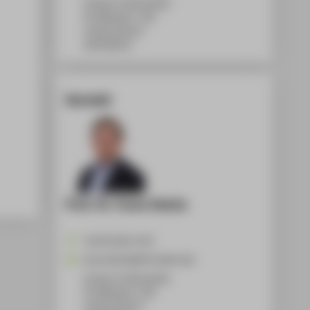
Campus Treskowallee
TA Gebäude C, 301
Treskowallee 8
10318
Berlin
Kontakt
Prof. Dr. Fares Getzin
+49 30 5019-2767
Fares.Getzin@HTW-Berlin.de
Campus Treskowallee
TA Gebäude C, 435
Treskowallee 8