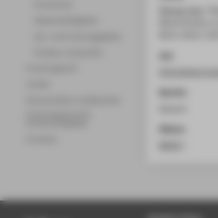
Promotionen
Pfennig, Anja
: "W
Wissenschaftsgebiete
Maschinenbau in 
Berlin. Berlin: 20
Lehr- und Forschungsgebiete
Professor_innenprofile
Link
Forschungsprofil
https://www.yo
Transfer
Sprache
Partnerschaften und Netzwerke
Deutsch
Forschungsservice für
Hochschulmitglieder
Zitieren
Promotion
BibTeX
/