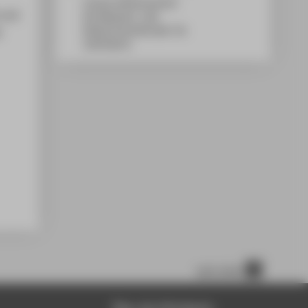
Campus Wilhelminenhof
 und
WH Gebäude C, 108
e
Wilhelminenhofstraße 75A
12459
Berlin
nach oben