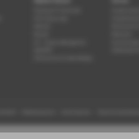
Digitale Dienste
Service
Phishing & IT-Sicherheit
Studierenden
r
HTW Campus App
Studienberat
Webmail
Rechenzentr
Moodle
Bibliothek
LSF - Campus Management
Hochschulspo
WebOPAC
Gebäudeservi
HTW.Intranet für Beschäftigte
efreiheit
Gebärdensprache
Leichte Sprache
Datenschutzeinstell