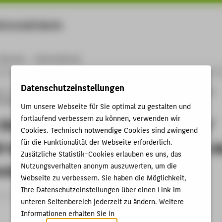
rtschaft Berlin
Menu
Karriere
International
Datenschutzeinstellungen
ng
Online-Forschungskatalog
Publikationen
"Welt der Dinge / Getriebe und
6 Werkstoffe und Maschinenbau in der Grundschule
Um unsere Webseite für Sie optimal zu gestalten und
fortlaufend verbessern zu können, verwenden wir
 Dinge / Getriebe und Übersetzung"
Cookies. Technisch notwendige Cookies sind zwingend
für die Funktionalität der Webseite erforderlich.
 Werkstoffe und Maschinenbau in d
Zusätzliche Statistik-Cookies erlauben es uns, das
ule
Nutzungsverhalten anonym auszuwerten, um die
Webseite zu verbessern. Sie haben die Möglichkeit,
Ihre Datenschutzeinstellungen über einen Link im
schlussbericht › 2025
unteren Seitenbereich jederzeit zu ändern. Weitere
Informationen erhalten Sie in