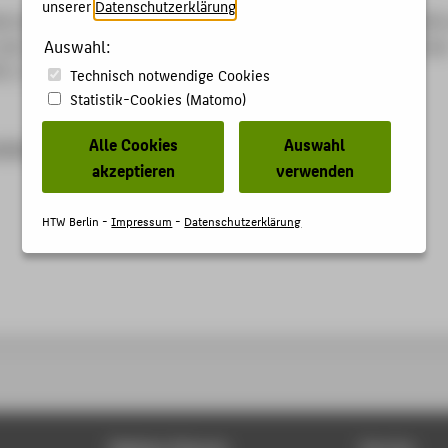
unserer
Datenschutzerklärung
.
elt der Dinge / Getriebe und Übersetzung" MaWeG 16 Werkstoffe
Auswahl:
der Grundschule. 16. Hg. von HTW Berlin, Mühlenau Grundschul
25, S. 1-21.
Technisch notwendige Cookies
Statistik-Cookies (Matomo)
Alle Cookies
Auswahl
utube.com/watch?v=zmgqOAV6TLg
akzeptieren
verwenden
HTW Berlin -
Impressum
-
Datenschutzerklärung