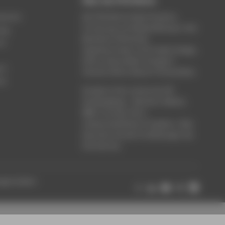
Über die HTW Berlin
service
Die HTW Berlin bietet Studium,
Forschung und Weiterbildung in den
ung
Bereichen Wirtschaft,
um
Ingenieurwesen, Informatik, Design,
Kultur, Gesundheit, Energie &
rt
Umwelt, Recht, Bauen & Immobilien.
ce
Studieren Sie in einem der 80
Studiengänge - Bachelor, Master,
MBA. Forschen Sie in
wissenschaftlichen Projekten. Oder
besuchen Sie die Fortbildungen der
Hochschule.
ungen ändern