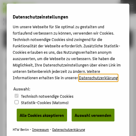
DE
EN
Datenschutzeinstellungen
Hochschule für Technik und Wirtschaft Berlin
University of Applied Sciences
Um unsere Webseite für Sie optimal zu gestalten und
Menu
fortlaufend verbessern zu können, verwenden wir Cookies.
THEMEN
FORSCHUNG
Technisch notwendige Cookies sind zwingend für die
HOCHSCHULE
Funktionalität der Webseite erforderlich. Zusätzliche Statistik-
Cookies erlauben es uns, das Nutzungsverhalten anonym
CAMPUS
Vom Rückprallhammer zur
auszuwerten, um die Webseite zu verbessern. Sie haben die
Möglichkeit, Ihre Datenschutzeinstellungen über einen Link im
STUDIUM
Qualifizierung von Prüfpersonal
unteren Seitenbereich jederzeit zu ändern. Weitere
LEHRE
Informationen erhalten Sie in unserer
Datenschutzerklärung
.
nach DIN 4871 und Zertifizierung
FORSCHUNG
Auswahl:
nach DIN 4873
Technisch notwendige Cookies
KARRIERE
Statistik-Cookies (Matomo)
INTERNATIONAL
Konferenzbeitrag › Abstract › 2025
Alle Cookies akzeptieren
Auswahl verwenden
Zitation
INFORMATIONEN FÜR
HTW Berlin -
Impressum
-
Datenschutzerklärung
Taffe, Alexander
; Feistkorn, Sascha: Vom