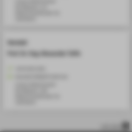
Campus Wilhelminenhof
WH Gebäude E, 112
Wilhelminenhofstraße 75A
12459
Berlin
Kontakt
Prof. Dr.-Ing. Alexander Taffe
+49 30 5019-3652
Alexander.Taffe@HTW-Berlin.de
Campus Wilhelminenhof
WH Gebäude C, 206
Wilhelminenhofstraße 75A
12459
Berlin
nach oben