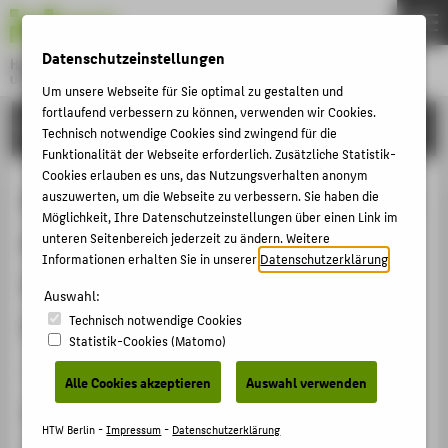
DE
EN
Datenschutzeinstellungen
Hochschule für Technik und Wirtschaft Berlin
University of Applied Sciences
Um unsere Webseite für Sie optimal zu gestalten und
Menu
fortlaufend verbessern zu können, verwenden wir Cookies.
THEMEN
FORSCHUNG
Technisch notwendige Cookies sind zwingend für die
HOCHSCHULE
Funktionalität der Webseite erforderlich. Zusätzliche Statistik-
Cookies erlauben es uns, das Nutzungsverhalten anonym
CAMPUS
Einsatz von Prüfanweisungen in der
auszuwerten, um die Webseite zu verbessern. Sie haben die
Möglichkeit, Ihre Datenschutzeinstellungen über einen Link im
STUDIUM
Ausbildung nach DIN 4871 und
unteren Seitenbereich jederzeit zu ändern. Weitere
LEHRE
Informationen erhalten Sie in unserer
Datenschutzerklärung
.
deren Auswirkung auf die Qualität
FORSCHUNG
Auswahl:
der Ergebnisse
Technisch notwendige Cookies
KARRIERE
Statistik-Cookies (Matomo)
INTERNATIONAL
Konferenzbeitrag › Abstract › 2025
Alle Cookies akzeptieren
Auswahl verwenden
Zitation
INFORMATIONEN FÜR
HTW Berlin -
Impressum
-
Datenschutzerklärung
Schimkus, Annika
;
Taffe, Alexander
; Holz, Johannes;