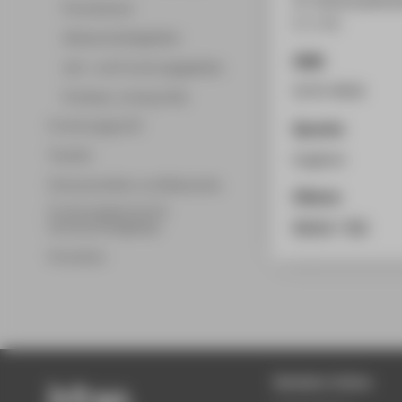
Promotionen
S. 1-15.
Wissenschaftsgebiete
ISSN
Lehr- und Forschungsgebiete
0170-4818
Professor_innenprofile
Forschungsprofil
Sprache
Transfer
Englisch
Partnerschaften und Netzwerke
Zitieren
Forschungsservice für
BibTeX
/
RIS
Hochschulmitglieder
Promotion
Beliebte Seiten