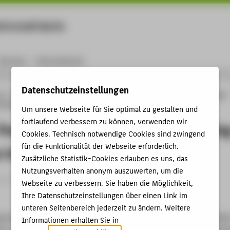
rtschaft Berlin
Menu
Karriere
International
Datenschutzeinstellungen
ng
Online-Forschungskatalog
Publikationen
Egyptian Footprints in Museums 
s Untrodden”
Um unsere Webseite für Sie optimal zu gestalten und
fortlaufend verbessern zu können, verwenden wir
Footprints in Museums – Challengin
Cookies. Technisch notwendige Cookies sind zwingend
für die Funktionalität der Webseite erforderlich.
s Untrodden”
Zusätzliche Statistik-Cookies erlauben es uns, das
Nutzungsverhalten anonym auszuwerten, um die
andbeitrag › 2026
Webseite zu verbessern. Sie haben die Möglichkeit,
Ihre Datenschutzeinstellungen über einen Link im
unteren Seitenbereich jederzeit zu ändern. Weitere
yptian Footprints in Museums – Challenging “On Paths Untrodde
Informationen erhalten Sie in
ation of the Botanic Garden and Botanical Museum Berlin 37. (202