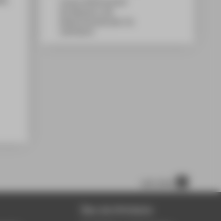
Campus Wilhelminenhof
WH Gebäude A, 506
Wilhelminenhofstraße 75A
12459
Berlin
nach oben
Über die HTW Berlin