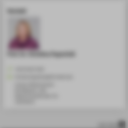
Kontakt
Prof. Dr. Christina Papenfuß
+49 30 5019-3203
Christina.Papenfuss@HTW-Berlin.de
Campus Wilhelminenhof
WH Gebäude C, 508
Wilhelminenhofstraße 75A
12459
Berlin
nach oben