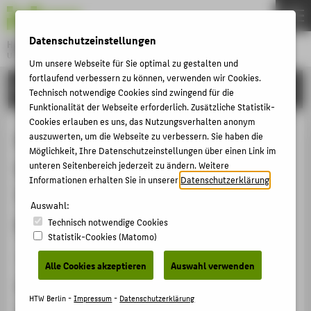
DE
EN
Datenschutzeinstellungen
Hochschule für Technik und Wirtschaft Berlin
University of Applied Sciences
Um unsere Webseite für Sie optimal zu gestalten und
Menu
fortlaufend verbessern zu können, verwenden wir Cookies.
THEMEN
FORSCHUNG
Technisch notwendige Cookies sind zwingend für die
HOCHSCHULE
Funktionalität der Webseite erforderlich. Zusätzliche Statistik-
Cookies erlauben es uns, das Nutzungsverhalten anonym
CAMPUS
EXPLICIT SOLUTIONS OF THE
auszuwerten, um die Webseite zu verbessern. Sie haben die
Möglichkeit, Ihre Datenschutzeinstellungen über einen Link im
STUDIUM
QUADRATICALLY CLOSED FOLGAR-
unteren Seitenbereich jederzeit zu ändern. Weitere
LEHRE
Informationen erhalten Sie in unserer
Datenschutzerklärung
.
TUCKER EQUATION IN A THREE
FORSCHUNG
Auswahl:
DIMENSIONAL PLANAR FLOW
Technisch notwendige Cookies
KARRIERE
Statistik-Cookies (Matomo)
INTERNATIONAL
Artikel › Journalartikel › 2025
Alle Cookies akzeptieren
Auswahl verwenden
Zitation
INFORMATIONEN FÜR
HTW Berlin -
Impressum
-
Datenschutzerklärung
Papenfuß, Christina
; Ranjbar, Maedeh: EXPLICIT