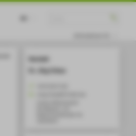
DE
EN
Informationen für
terial
Kontakt
Dr. Jörg Urban
+49 30 5019-3126
Joerg.Urban@HTW-Berlin.de
Campus Wilhelminenhof
WH Gebäude C, 155
Wilhelminenhofstraße 75A
12459
Berlin