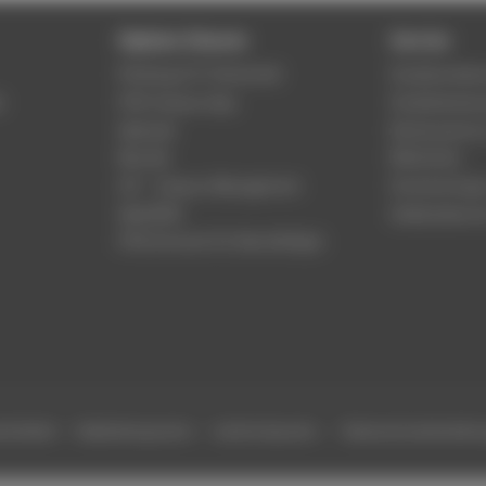
Digitale Dienste
Service
Phishing & IT-Sicherheit
Studierenden
r
HTW Campus App
Studienberat
Webmail
Rechenzentr
Moodle
Bibliothek
LSF - Campus Management
Hochschulspo
WebOPAC
Gebäudeservi
HTW.Intranet für Beschäftigte
efreiheit
Gebärdensprache
Leichte Sprache
Datenschutzeinstell