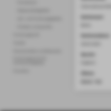
Promotionen
International He
Wissenschaftsgebiete
Konferenzort
Lehr- und Forschungsgebiete
Berlin
Professor_innenprofile
Forschungsprofil
Konferenzdatum
Transfer
28.03.2025
Partnerschaften und Netzwerke
Sprache
Forschungsservice für
Englisch
Hochschulmitglieder
Promotion
Zitieren
BibTeX
/
RIS