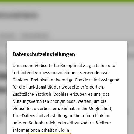
rtschaft Berlin
Menu
Karriere
International
Datenschutzeinstellungen
ng
Online-Forschungskatalog
Publikationen
CyAge - Identification of cyanobac
tectors
Um unsere Webseite für Sie optimal zu gestalten und
dentification of cyanobacterial
fortlaufend verbessern zu können, verwenden wir
Cookies. Technisch notwendige Cookies sind zwingend
es as geroprotectors
für die Funktionalität der Webseite erforderlich.
Zusätzliche Statistik-Cookies erlauben es uns, das
Nutzungsverhalten anonym auszuwerten, um die
› Poster › 2025
Webseite zu verbessern. Sie haben die Möglichkeit,
;
Urban, Jörg
; Stephan, Philipp; Nöschel, Thomas; Enke, Heike;
Ihre Datenschutzeinstellungen über einen Link im
ne
:
unteren Seitenbereich jederzeit zu ändern. Weitere
Informationen erhalten Sie in