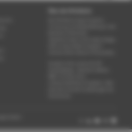
Über die HTW Berlin
service
Die HTW Berlin bietet Studium,
Forschung und Weiterbildung in den
ung
Bereichen Wirtschaft,
um
Ingenieurwesen, Informatik, Design,
Kultur, Gesundheit, Energie &
rt
Umwelt, Recht, Bauen & Immobilien.
ce
Studieren Sie in einem der 80
Studiengänge - Bachelor, Master,
MBA. Forschen Sie in
wissenschaftlichen Projekten. Oder
besuchen Sie die Fortbildungen der
Hochschule.
ungen ändern