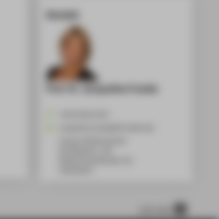
Kontakt
Prof. Dr. Jacqueline Franke
+49 30 5019-4375
Jacqueline.Franke@HTW-Berlin.de
Campus Wilhelminenhof
WH Gebäude C, 105
Wilhelminenhofstraße 75A
12459
Berlin
nach oben