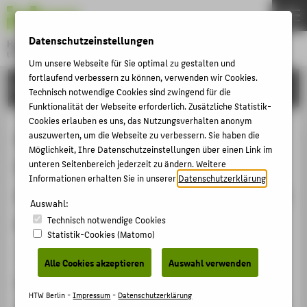
DE
EN
Datenschutzeinstellungen
Hochschule für Technik und Wirtschaft Berlin
University of Applied Sciences
Um unsere Webseite für Sie optimal zu gestalten und
Menu
fortlaufend verbessern zu können, verwenden wir Cookies.
THEMEN
FORSCHUNG
Technisch notwendige Cookies sind zwingend für die
HOCHSCHULE
Funktionalität der Webseite erforderlich. Zusätzliche Statistik-
Cookies erlauben es uns, das Nutzungsverhalten anonym
CAMPUS
Assessment of daylight availability
auszuwerten, um die Webseite zu verbessern. Sie haben die
Möglichkeit, Ihre Datenschutzeinstellungen über einen Link im
STUDIUM
in the DGNB system: A critical
unteren Seitenbereich jederzeit zu ändern. Weitere
LEHRE
Informationen erhalten Sie in unserer
Datenschutzerklärung
.
analysis of the assessment methods
FORSCHUNG
Auswahl:
and their equivalency
Technisch notwendige Cookies
KARRIERE
Statistik-Cookies (Matomo)
INTERNATIONAL
Konferenzbeitrag › Konferenzpaper › 2025
Alle Cookies akzeptieren
Auswahl verwenden
Zitation
INFORMATIONEN FÜR
HTW Berlin -
Impressum
-
Datenschutzerklärung
Walsdorf-Maul, Manuela
;
Nieke, Jeannette
; Bejtuli, Arian: