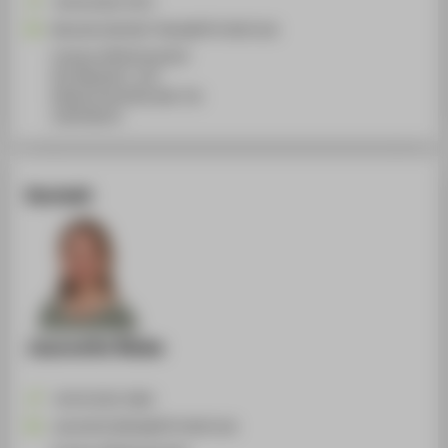
+49 30 5019-3375
Manuela.Walsdorf-Maul@HTW-Berlin.de
Campus Wilhelminenhof
WH Gebäude C, 207
Wilhelminenhofstraße 75A
12459
Berlin
Kontakt
Jeannette Nieke
+49 30 5019-3842
Jeannette.Nieke@HTW-Berlin.de