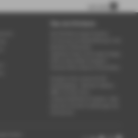
nach oben
Über die HTW Berlin
service
Die HTW Berlin bietet Studium,
Forschung und Weiterbildung in den
ung
Bereichen Wirtschaft,
um
Ingenieurwesen, Informatik, Design,
Kultur, Gesundheit, Energie &
rt
Umwelt, Recht, Bauen & Immobilien.
ce
Studieren Sie in einem der 80
Studiengänge - Bachelor, Master,
MBA. Forschen Sie in
wissenschaftlichen Projekten. Oder
besuchen Sie die Fortbildungen der
Hochschule.
ungen ändern