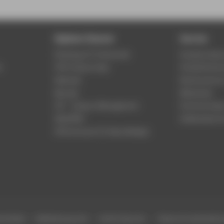
Digitale Dienste
Service
Phishing & IT-Sicherheit
Studierenden
r
HTW Campus App
Studienberat
Webmail
Rechenzentr
Moodle
Bibliothek
LSF - Campus Management
Hochschulspo
WebOPAC
Gebäudeservi
HTW.Intranet für Beschäftigte
efreiheit
Gebärdensprache
Leichte Sprache
Datenschutzeinstell