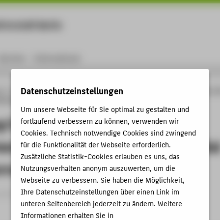
rtschaft Berlin
Menu
Karriere
International
Datenschutzeinstellungen
ng
Online-Forschungskatalog
Publikationen
Describing Crack Growth via In-si
ectrochemical Potential During Corrosion Fatigue Experiments
Um unsere Webseite für Sie optimal zu gestalten und
g Crack Growth via In-situ
fortlaufend verbessern zu können, verwenden wir
Cookies. Technisch notwendige Cookies sind zwingend
nt of the Electrochemical Potentia
für die Funktionalität der Webseite erforderlich.
Zusätzliche Statistik-Cookies erlauben es uns, das
rrosion Fatigue Experiments
Nutzungsverhalten anonym auszuwerten, um die
Webseite zu verbessern. Sie haben die Möglichkeit,
Ihre Datenschutzeinstellungen über einen Link im
rtikel › 2026
unteren Seitenbereich jederzeit zu ändern. Weitere
Informationen erhalten Sie in