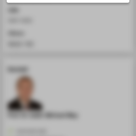
STUDIENINTERESSIERTE
ISSN
STUDIERENDE
0947-0026
UNTERNEHMEN
Zitieren
ALUMNI
BibTeX
/
RIS
PRESSE
BESCHÄFTIGTE
Kontakt
BELIEBTE SEITEN
DIGITALE DIENSTE
SERVICE
ÜBER DIE HTW BERLIN
Prof. Dr. habil. Michael May
+49 30 5019-2601