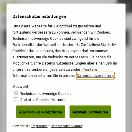
DE
EN
Datenschutzeinstellungen
Hochschule für Technik und Wirtschaft Berlin
University of Applied Sciences
Um unsere Webseite für Sie optimal zu gestalten und
Menu
fortlaufend verbessern zu können, verwenden wir Cookies.
THEMEN
FORSCHUNG
Technisch notwendige Cookies sind zwingend für die
HOCHSCHULE
Funktionalität der Webseite erforderlich. Zusätzliche Statistik-
Cookies erlauben es uns, das Nutzungsverhalten anonym
CAMPUS
Wissenschaftliches Modell zur FM-
auszuwerten, um die Webseite zu verbessern. Sie haben die
Möglichkeit, Ihre Datenschutzeinstellungen über einen Link im
STUDIUM
Einführung
unteren Seitenbereich jederzeit zu ändern. Weitere
LEHRE
Informationen erhalten Sie in unserer
Datenschutzerklärung
.
Artikel › Journalartikel › 2008
FORSCHUNG
Auswahl:
Technisch notwendige Cookies
KARRIERE
Zitation
Statistik-Cookies (Matomo)
INTERNATIONAL
Bernhold, T.; Bölter, G.; Büttner, B.; Gellenbeck, K.;
Alle Cookies akzeptieren
Auswahl verwenden
Herrmann, T.; May, M.: Wissenschaftliches Modell zur
FM-Einführung. In: Der Facility Manager 15 (Juli/August
INFORMATIONEN FÜR
HTW Berlin -
Impressum
-
Datenschutzerklärung
2008). (2008), S. 21.