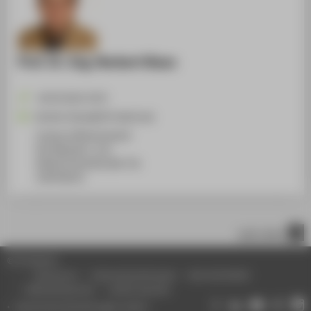
Prof. Dr.-Ing. Norbert Klaes
+49 30 5019-3570
Norbert.Klaes@HTW-Berlin.de
Campus Wilhelminenhof
WH Gebäude C, 312
Wilhelminenhofstraße 75A
12459
Berlin
nach oben
© HTW Berlin
Impressum
Datenschutzhinweise
Barrierefreiheit
Gebärdensprache
Leichte Sprache
Datenschutzeinstellungen ändern