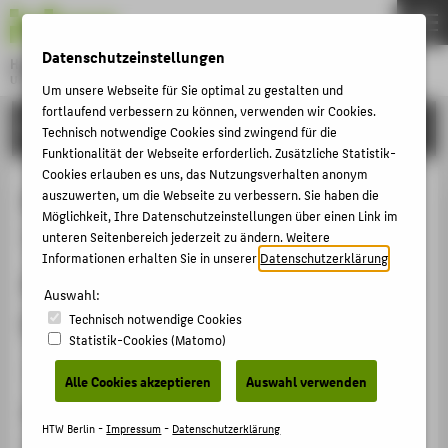
DE
EN
Datenschutzeinstellungen
Hochschule für Technik und Wirtschaft Berlin
University of Applied Sciences
Um unsere Webseite für Sie optimal zu gestalten und
Menu
fortlaufend verbessern zu können, verwenden wir Cookies.
THEMEN
FORSCHUNG
Technisch notwendige Cookies sind zwingend für die
HOCHSCHULE
Funktionalität der Webseite erforderlich. Zusätzliche Statistik-
Cookies erlauben es uns, das Nutzungsverhalten anonym
CAMPUS
Energiesparwunder: mit dem
auszuwerten, um die Webseite zu verbessern. Sie haben die
Möglichkeit, Ihre Datenschutzeinstellungen über einen Link im
STUDIUM
"Motorkontroller" Drehstrom-
unteren Seitenbereich jederzeit zu ändern. Weitere
LEHRE
Informationen erhalten Sie in unserer
Datenschutzerklärung
.
Asynchronmotoren energieeffizient
FORSCHUNG
Auswahl:
betreiben
Technisch notwendige Cookies
KARRIERE
Statistik-Cookies (Matomo)
INTERNATIONAL
Artikel › Journalartikel › 2009
Alle Cookies akzeptieren
Auswahl verwenden
Zitation
INFORMATIONEN FÜR
HTW Berlin -
Impressum
-
Datenschutzerklärung
Klaes, Norbert: Energiesparwunder: mit dem