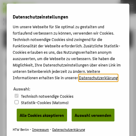
DE
EN
Datenschutzeinstellungen
Hochschule für Technik und Wirtschaft Berlin
University of Applied Sciences
Um unsere Webseite für Sie optimal zu gestalten und
Menu
fortlaufend verbessern zu können, verwenden wir Cookies.
THEMEN
FORSCHUNG
Technisch notwendige Cookies sind zwingend für die
HOCHSCHULE
Funktionalität der Webseite erforderlich. Zusätzliche Statistik-
Cookies erlauben es uns, das Nutzungsverhalten anonym
CAMPUS
Balanced Scorecard im Mittelstand –
auszuwerten, um die Webseite zu verbessern. Sie haben die
Möglichkeit, Ihre Datenschutzeinstellungen über einen Link im
STUDIUM
Ein Implementierungskonzept
unteren Seitenbereich jederzeit zu ändern. Weitere
LEHRE
Informationen erhalten Sie in unserer
Datenschutzerklärung
.
Artikel › Journalartikel › 2007
FORSCHUNG
Auswahl:
Technisch notwendige Cookies
KARRIERE
Zitation
Statistik-Cookies (Matomo)
INTERNATIONAL
Henschel, Thomas; Meurer, Julian: Balanced Scorecard
Alle Cookies akzeptieren
Auswahl verwenden
im Mittelstand – Ein Implementierungskonzept. In:
Controller Magazin 32, 3. (2007), S. 309-313.
INFORMATIONEN FÜR
HTW Berlin -
Impressum
-
Datenschutzerklärung