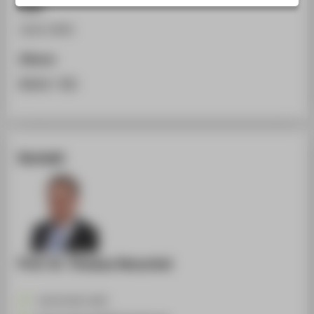
ISSN
STUDIENINTERESSIERTE
1616-0495
STUDIERENDE
UNTERNEHMEN
Zitieren
ALUMNI
BibTeX
/
RIS
PRESSE
BESCHÄFTIGTE
Kontakt
BELIEBTE SEITEN
DIGITALE DIENSTE
SERVICE
ÜBER DIE HTW BERLIN
Prof. Dr. Thomas Henschel
+49 30 5019-2435