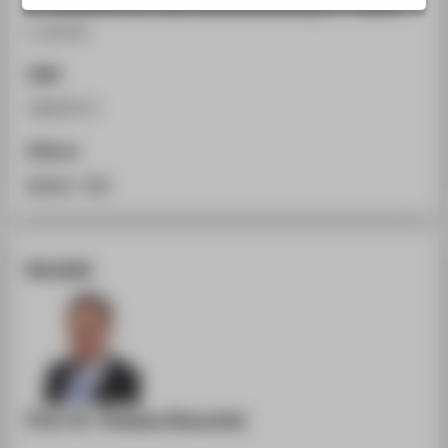
In: Zeitschrift der Unternehmensberatung 2, 2. (2007),
STUDIENINTERESSIERTE
S. 58-64.
STUDIERENDE
ISSN
UNTERNEHMEN
18629717
ALUMNI
PRESSE
Zitieren
BESCHÄFTIGTE
BibTeX
/
RIS
BELIEBTE SEITEN
Kontakt
DIGITALE DIENSTE
SERVICE
ÜBER DIE HTW BERLIN
Prof. Dr. Thomas Henschel