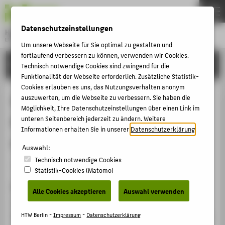
DE
EN
Datenschutzeinstellungen
Hochschule für Technik und Wirtschaft Berlin
University of Applied Sciences
Um unsere Webseite für Sie optimal zu gestalten und
Menu
fortlaufend verbessern zu können, verwenden wir Cookies.
THEMEN
FORSCHUNG
Technisch notwendige Cookies sind zwingend für die
HOCHSCHULE
Funktionalität der Webseite erforderlich. Zusätzliche Statistik-
Cookies erlauben es uns, das Nutzungsverhalten anonym
CAMPUS
Der Markt für
auszuwerten, um die Webseite zu verbessern. Sie haben die
Möglichkeit, Ihre Datenschutzeinstellungen über einen Link im
STUDIUM
Buchhaltungsleistungen. Eine
unteren Seitenbereich jederzeit zu ändern. Weitere
LEHRE
Informationen erhalten Sie in unserer
Datenschutzerklärung
.
empirische Untersuchung
FORSCHUNG
Auswahl:
Technisch notwendige Cookies
KARRIERE
Artikel › Journalartikel › 2007
Statistik-Cookies (Matomo)
INTERNATIONAL
Zitation
Alle Cookies akzeptieren
Auswahl verwenden
Henschel, Thomas; Geist, Franziska: Der Markt für
INFORMATIONEN FÜR
Buchhaltungsleistungen. Eine empirische Untersuchung.
HTW Berlin -
Impressum
-
Datenschutzerklärung