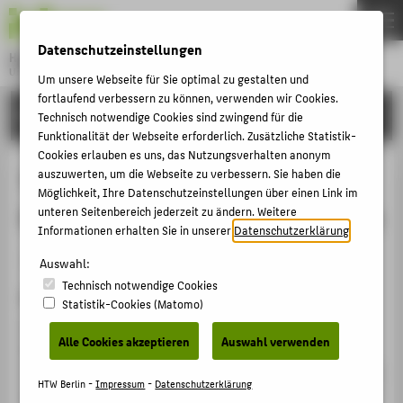
DE
EN
Datenschutzeinstellungen
Hochschule für Technik und Wirtschaft Berlin
University of Applied Sciences
Um unsere Webseite für Sie optimal zu gestalten und
Menu
fortlaufend verbessern zu können, verwenden wir Cookies.
THEMEN
FORSCHUNG
Technisch notwendige Cookies sind zwingend für die
HOCHSCHULE
Funktionalität der Webseite erforderlich. Zusätzliche Statistik-
Cookies erlauben es uns, das Nutzungsverhalten anonym
CAMPUS
Teil 26:
auszuwerten, um die Webseite zu verbessern. Sie haben die
Möglichkeit, Ihre Datenschutzeinstellungen über einen Link im
STUDIUM
Kostenrechnung/Kostenrechnungssy
unteren Seitenbereich jederzeit zu ändern. Weitere
LEHRE
Informationen erhalten Sie in unserer
Datenschutzerklärung
.
Sammelbandbeitrag › Aufsatz › 2007
FORSCHUNG
Auswahl:
Technisch notwendige Cookies
KARRIERE
Zitation
Statistik-Cookies (Matomo)
INTERNATIONAL
Henschel, Thomas: Teil 26:
Alle Cookies akzeptieren
Auswahl verwenden
Kostenrechnung/Kostenrechnungssysteme. In:
Fachanwaltshandbuch Insolvenzrecht. Hg. von Bork und
INFORMATIONEN FÜR
HTW Berlin -
Impressum
-
Datenschutzerklärung
Koschmieder. köln: Recht Wirtschaft Steuern 2007 S. 80-