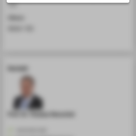
STUDIENINTERESSIERTE
120.
STUDIERENDE
Zitieren
UNTERNEHMEN
BibTeX
/
RIS
ALUMNI
PRESSE
BESCHÄFTIGTE
Kontakt
BELIEBTE SEITEN
DIGITALE DIENSTE
SERVICE
ÜBER DIE HTW BERLIN
Prof. Dr. Thomas Henschel
+49 30 5019-2435