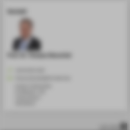
Kontakt
Prof. Dr. Thomas Henschel
+49 30 5019-2435
Thomas.Henschel@HTW-Berlin.de
Campus Treskowallee
TA Gebäude C, 301
Treskowallee 8
10318
Berlin
nach oben