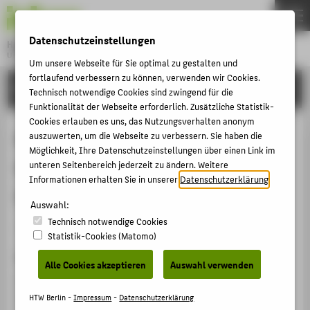
DE
EN
Datenschutzeinstellungen
Hochschule für Technik und Wirtschaft Berlin
University of Applied Sciences
Um unsere Webseite für Sie optimal zu gestalten und
Menu
fortlaufend verbessern zu können, verwenden wir Cookies.
THEMEN
FORSCHUNG
Technisch notwendige Cookies sind zwingend für die
HOCHSCHULE
Funktionalität der Webseite erforderlich. Zusätzliche Statistik-
Cookies erlauben es uns, das Nutzungsverhalten anonym
CAMPUS
Risk management practices in
auszuwerten, um die Webseite zu verbessern. Sie haben die
Möglichkeit, Ihre Datenschutzeinstellungen über einen Link im
STUDIUM
German SMEs: an empirical
unteren Seitenbereich jederzeit zu ändern. Weitere
LEHRE
Informationen erhalten Sie in unserer
Datenschutzerklärung
.
investigation
FORSCHUNG
Auswahl:
Technisch notwendige Cookies
KARRIERE
Artikel › Journalartikel › 2006
Statistik-Cookies (Matomo)
INTERNATIONAL
Zitation
Alle Cookies akzeptieren
Auswahl verwenden
Henschel, Thomas: Risk management practices in
INFORMATIONEN FÜR
German SMEs: an empirical investigation. In:
HTW Berlin -
Impressum
-
Datenschutzerklärung