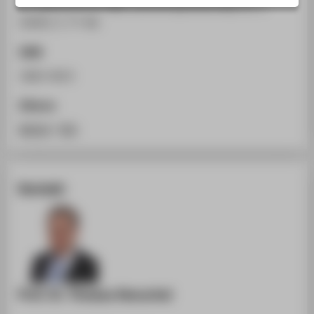
In: Zeitschrift für KMU und Entrepreneurship 53, 1.
STUDIENINTERESSIERTE
(2005), S. 77-80.
STUDIERENDE
ISSN
UNTERNEHMEN
1860-4633
ALUMNI
PRESSE
Zitieren
BESCHÄFTIGTE
BibTeX
/
RIS
BELIEBTE SEITEN
Kontakt
DIGITALE DIENSTE
SERVICE
ÜBER DIE HTW BERLIN
Prof. Dr. Thomas Henschel