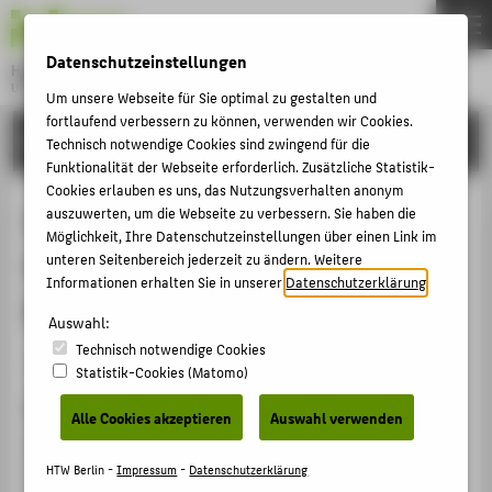
DE
EN
Datenschutzeinstellungen
Hochschule für Technik und Wirtschaft Berlin
University of Applied Sciences
Um unsere Webseite für Sie optimal zu gestalten und
Menu
fortlaufend verbessern zu können, verwenden wir Cookies.
THEMEN
FORSCHUNG
Technisch notwendige Cookies sind zwingend für die
HOCHSCHULE
Funktionalität der Webseite erforderlich. Zusätzliche Statistik-
Cookies erlauben es uns, das Nutzungsverhalten anonym
CAMPUS
Länderrundschau Deutschland:
auszuwerten, um die Webseite zu verbessern. Sie haben die
Möglichkeit, Ihre Datenschutzeinstellungen über einen Link im
STUDIUM
Unternehmensplanung im
unteren Seitenbereich jederzeit zu ändern. Weitere
LEHRE
Informationen erhalten Sie in unserer
Datenschutzerklärung
.
Mittelstand: State of the Art
FORSCHUNG
Auswahl:
Technisch notwendige Cookies
KARRIERE
Artikel › Journalartikel › 2005
Statistik-Cookies (Matomo)
INTERNATIONAL
Zitation
Alle Cookies akzeptieren
Auswahl verwenden
Henschel, Thomas: Länderrundschau Deutschland:
INFORMATIONEN FÜR
Unternehmensplanung im Mittelstand: State of the Art.
HTW Berlin -
Impressum
-
Datenschutzerklärung