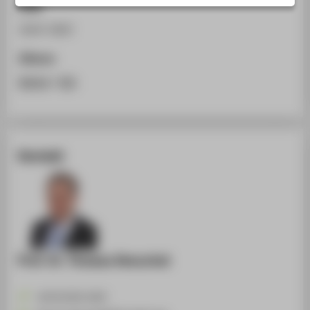
ISSN
STUDIENINTERESSIERTE
1614-1822
STUDIERENDE
UNTERNEHMEN
Zitieren
ALUMNI
BibTeX
/
RIS
PRESSE
BESCHÄFTIGTE
Kontakt
BELIEBTE SEITEN
DIGITALE DIENSTE
SERVICE
ÜBER DIE HTW BERLIN
Prof. Dr. Thomas Henschel
+49 30 5019-2435