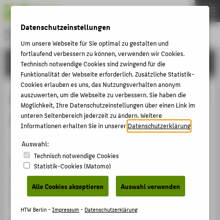
DE
EN
Datenschutzeinstellungen
Hochschule für Technik und Wirtschaft Berlin
University of Applied Sciences
Um unsere Webseite für Sie optimal zu gestalten und
Menu
fortlaufend verbessern zu können, verwenden wir Cookies.
THEMEN
FORSCHUNG
Technisch notwendige Cookies sind zwingend für die
HOCHSCHULE
Funktionalität der Webseite erforderlich. Zusätzliche Statistik-
Cookies erlauben es uns, das Nutzungsverhalten anonym
CAMPUS
Risikomanagement im Mittelstand –
auszuwerten, um die Webseite zu verbessern. Sie haben die
Möglichkeit, Ihre Datenschutzeinstellungen über einen Link im
STUDIUM
eine empirische Untersuchung
unteren Seitenbereich jederzeit zu ändern. Weitere
LEHRE
Informationen erhalten Sie in unserer
Datenschutzerklärung
.
Artikel › Journalartikel › 2003
FORSCHUNG
Auswahl:
Technisch notwendige Cookies
KARRIERE
Zitation
Statistik-Cookies (Matomo)
INTERNATIONAL
Henschel, Thomas: Risikomanagement im Mittelstand –
Alle Cookies akzeptieren
Auswahl verwenden
eine empirische Untersuchung. In: Zeitschrift für
Controlling & Management 47, 5. (2003), S. 331-337.
INFORMATIONEN FÜR
HTW Berlin -
Impressum
-
Datenschutzerklärung