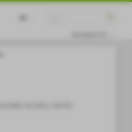
DE
EN
Informationen für
ien
ht (DstR) , 50. (2012), S. 426-432.