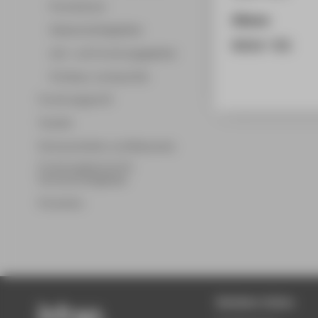
Promotionen
Zitieren
Wissenschaftsgebiete
BibTeX
/
RIS
Lehr- und Forschungsgebiete
Professor_innenprofile
Forschungsprofil
Transfer
Partnerschaften und Netzwerke
Forschungsservice für
Hochschulmitglieder
Promotion
Beliebte Seiten