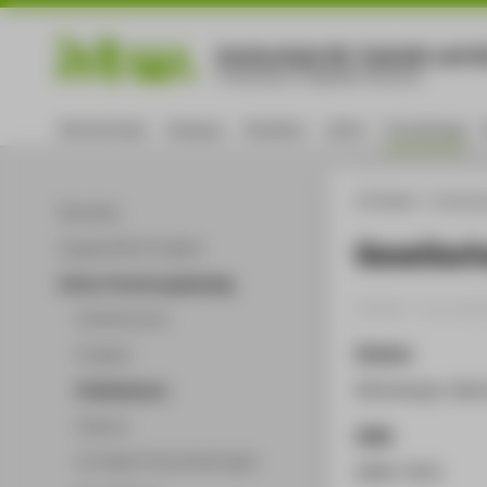
Hochschule für Technik und Wi
University of Applied Sciences
Hochschule
Campus
Studium
Lehre
Forschung
HTW Berlin
Forschu
Aktuelles
Gesellsch
Ausgewählte Projekte
Online-Forschungskatalog
Artikel › Journala
Volltextsuche
Zitation
Projekte
Kühnberger, Manfr
Publikationen
Patente
ISSN
Vorträge & Veranstaltungen
0949-7676