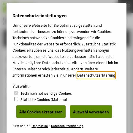
DE
EN
Datenschutzeinstellungen
Hochschule für Technik und Wirtschaft Berlin
University of Applied Sciences
Um unsere Webseite für Sie optimal zu gestalten und
Menu
fortlaufend verbessern zu können, verwenden wir Cookies.
THEMEN
FORSCHUNG
Technisch notwendige Cookies sind zwingend für die
Funktionalität der Webseite erforderlich. Zusätzliche Statistik-
HOCHSCHULE
Cookies erlauben es uns, das Nutzungsverhalten anonym
CAMPUS
auszuwerten, um die Webseite zu verbessern. Sie haben die
Praktische Probleme der Fair Value-
Möglichkeit, Ihre Datenschutzeinstellungen über einen Link im
STUDIUM
unteren Seitenbereich jederzeit zu ändern. Weitere
Ermittlung für Anlageimmobilien
Informationen erhalten Sie in unserer
Datenschutzerklärung
.
LEHRE
Artikel › Journalartikel › 2013
Auswahl:
FORSCHUNG
Technisch notwendige Cookies
KARRIERE
Zitation
Statistik-Cookies (Matomo)
INTERNATIONAL
Kühnberger, Manfred: Praktische Probleme der Fair
Alle Cookies akzeptieren
Auswahl verwenden
Value-Ermittlung für Anlageimmobilien. In: Die
Wirtschaftsprüfung (WPg) . (2013), S. 988-998.
INFORMATIONEN FÜR
HTW Berlin -
Impressum
-
Datenschutzerklärung