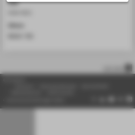
ISSN
STUDIENINTERESSIERTE
0340-9031
STUDIERENDE
UNTERNEHMEN
Zitieren
ALUMNI
BibTeX
/
RIS
PRESSE
BESCHÄFTIGTE
nach oben
BELIEBTE SEITEN
© HTW Berlin
DIGITALE DIENSTE
Impressum
Datenschutzhinweise
Barrierefreiheit
Gebärdensprache
Leichte Sprache
SERVICE
Datenschutzeinstellungen ändern
ÜBER DIE HTW BERLIN