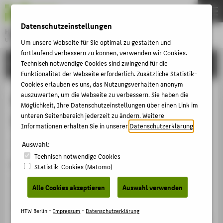
DE
EN
Datenschutzeinstellungen
Hochschule für Technik und Wirtschaft Berlin
University of Applied Sciences
Um unsere Webseite für Sie optimal zu gestalten und
Menu
fortlaufend verbessern zu können, verwenden wir Cookies.
THEMEN
FORSCHUNG
Technisch notwendige Cookies sind zwingend für die
Funktionalität der Webseite erforderlich. Zusätzliche Statistik-
HOCHSCHULE
Cookies erlauben es uns, das Nutzungsverhalten anonym
CAMPUS
auszuwerten, um die Webseite zu verbessern. Sie haben die
Pro-Forma-Earnings bei
Möglichkeit, Ihre Datenschutzeinstellungen über einen Link im
STUDIUM
unteren Seitenbereich jederzeit zu ändern. Weitere
Immobilien-AG
Informationen erhalten Sie in unserer
Datenschutzerklärung
.
LEHRE
Sammelbandbeitrag › Aufsatz › 2013
Auswahl:
FORSCHUNG
Technisch notwendige Cookies
KARRIERE
Zitation
Statistik-Cookies (Matomo)
INTERNATIONAL
Kühnberger, Manfred: Pro-Forma-Earnings bei
Alle Cookies akzeptieren
Auswahl verwenden
Immobilien-AG. In: Zukunft Wirtschaft. Hg. von HTW
Berlin, Knaut, Matthias. Berlin: BWV Berliner
INFORMATIONEN FÜR
HTW Berlin -
Impressum
-
Datenschutzerklärung
Wissenschafts-Verlag 2013 (Beiträge und Positionen der