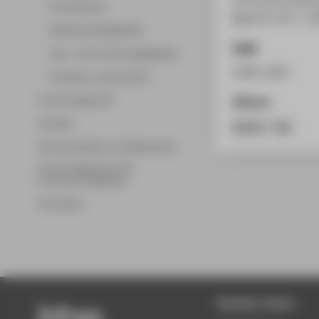
Promotionen
Band 21, Nr. 1. (
Wissenschaftsgebiete
ISSN
Lehr- und Forschungsgebiete
1476-1297
Professor_innenprofile
Forschungsprofil
Zitieren
Transfer
BibTeX
/
RIS
Partnerschaften und Netzwerke
Forschungsservice für
Hochschulmitglieder
Promotion
Beliebte Seiten