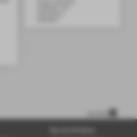
Campus Treskowallee
TA Gebäude C, 301
Treskowallee 8
10318
Berlin
nach oben
Über die HTW Berlin