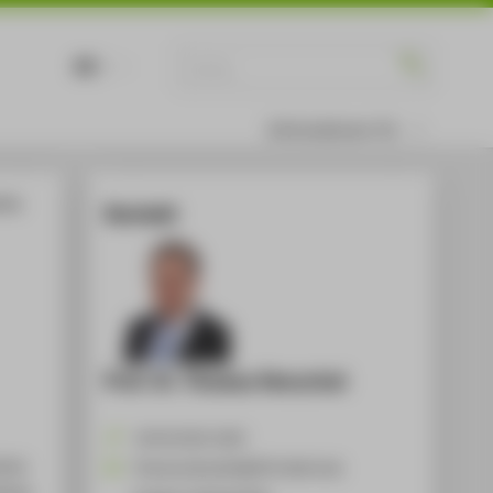
DE
EN
Informationen für
ntry
Kontakt
Prof. Dr. Thomas Henschel
+49 30 5019-2435
ison
Thomas.Henschel@HTW-Berlin.de
iness