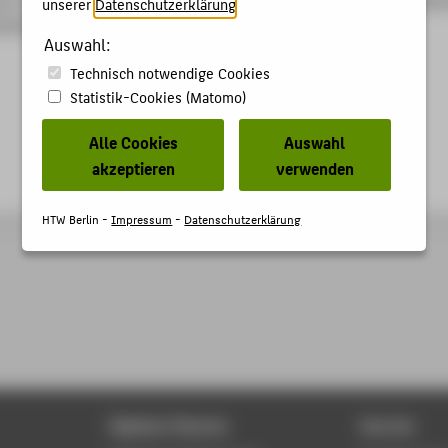
unserer
Datenschutzerklärung
.
2014), S. 16-32.
Auswahl:
Technisch notwendige Cookies
Statistik-Cookies (Matomo)
Alle Cookies
Auswahl
akzeptieren
verwenden
HTW Berlin -
Impressum
-
Datenschutzerklärung
Digitale Dienste
Service