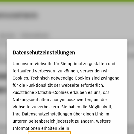
rtschaft Berlin
Menu
Karriere
International
Datenschutzeinstellungen
ng
Online-Forschungskatalog
Publikationen
Governance in small firms – a cou
practices
Um unsere Webseite für Sie optimal zu gestalten und
fortlaufend verbessern zu können, verwenden wir
e in small firms – a country
Cookies. Technisch notwendige Cookies sind zwingend
für die Funktionalität der Webseite erforderlich.
n of current practices
Zusätzliche Statistik-Cookies erlauben es uns, das
Nutzungsverhalten anonym auszuwerten, um die
rtikel › 2014
Webseite zu verbessern. Sie haben die Möglichkeit,
Ihre Datenschutzeinstellungen über einen Link im
unteren Seitenbereich jederzeit zu ändern. Weitere
Henschel, Thomas: Governance in small firms – a country compar
Informationen erhalten Sie in
ces. In: International Journal of Entrepreneurship and Small Bus