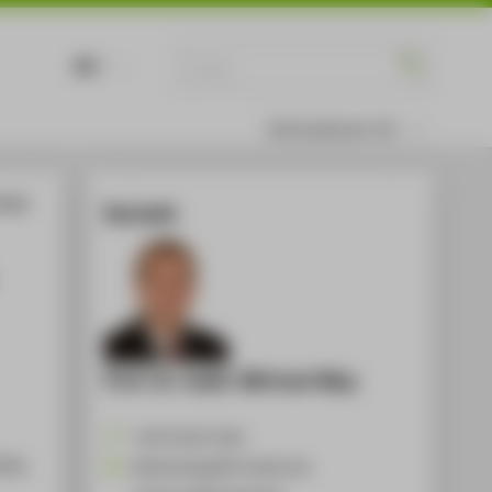
DE
EN
Informationen für
tegic
Kontakt
Prof. Dr. habil. Michael May
+49 30 5019-2601
lity
Michael.May@HTW-Berlin.de