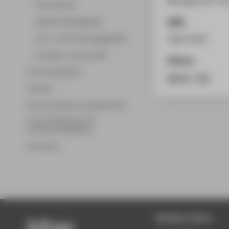
Promotionen
ISSN
Wissenschaftsgebiete
Lehr- und Forschungsgebiete
1059-3667
Professor_innenprofile
Zitieren
Forschungsprofil
BibTeX
/
RIS
Transfer
Partnerschaften und Netzwerke
Forschungsservice für
Hochschulmitglieder
Promotion
Beliebte Seiten