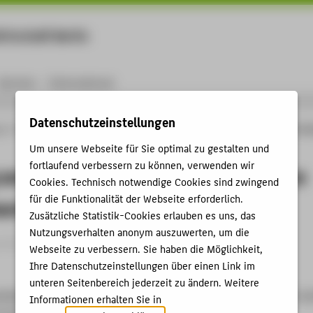
rtschaft Berlin
Menu
Karriere
International
Datenschutzeinstellungen
ng
Online-Forschungskatalog
Publikationen
Modeling and Optimization in Stra
Um unsere Webseite für Sie optimal zu gestalten und
fortlaufend verbessern zu können, verwenden wir
and Optimization in Strategic Space
Cookies. Technisch notwendige Cookies sind zwingend
für die Funktionalität der Webseite erforderlich.
ent
Zusätzliche Statistik-Cookies erlauben es uns, das
Nutzungsverhalten anonym auszuwerten, um die
rtikel › 2014
Webseite zu verbessern. Sie haben die Möglichkeit,
Ihre Datenschutzeinstellungen über einen Link im
unteren Seitenbereich jederzeit zu ändern. Weitere
deling and Optimization in Strategic Space Management. In: Faci
Informationen erhalten Sie in
al (USA) 24, 2. (2014), S. 82-86.