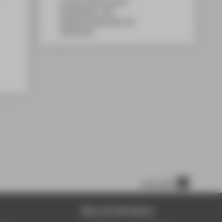
Campus Wilhelminenhof
WH Gebäude C, 602
Wilhelminenhofstraße 75A
12459
Berlin
nach oben
Über die HTW Berlin