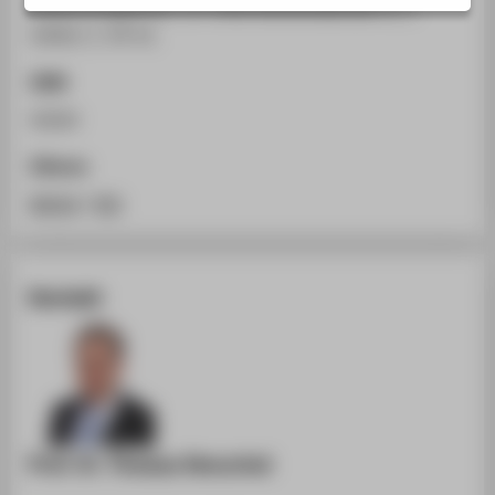
Risikomanagement. In: Unternehmensberater 6, 1.
STUDIENINTERESSIERTE
(2002), S. 39-41.
STUDIERENDE
ISSN
UNTERNEHMEN
42642
ALUMNI
PRESSE
Zitieren
BESCHÄFTIGTE
BibTeX
/
RIS
BELIEBTE SEITEN
Kontakt
DIGITALE DIENSTE
SERVICE
ÜBER DIE HTW BERLIN
Prof. Dr. Thomas Henschel