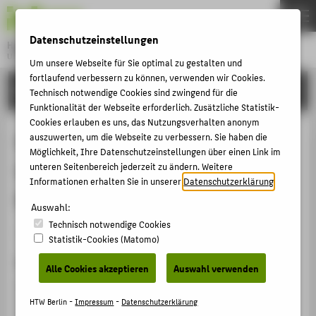
DE
EN
Datenschutzeinstellungen
Hochschule für Technik und Wirtschaft Berlin
University of Applied Sciences
Um unsere Webseite für Sie optimal zu gestalten und
Menu
fortlaufend verbessern zu können, verwenden wir Cookies.
THEMEN
FORSCHUNG
Technisch notwendige Cookies sind zwingend für die
HOCHSCHULE
Funktionalität der Webseite erforderlich. Zusätzliche Statistik-
Cookies erlauben es uns, das Nutzungsverhalten anonym
CAMPUS
hb-Plan - Ein Werkzeug für
auszuwerten, um die Webseite zu verbessern. Sie haben die
Möglichkeit, Ihre Datenschutzeinstellungen über einen Link im
STUDIUM
Unternehmensplanung und
unteren Seitenbereich jederzeit zu ändern. Weitere
LEHRE
Informationen erhalten Sie in unserer
Datenschutzerklärung
.
Risikomanagement
FORSCHUNG
Auswahl:
Technisch notwendige Cookies
KARRIERE
Artikel › Journalartikel › 2002
Statistik-Cookies (Matomo)
INTERNATIONAL
Zitation
Alle Cookies akzeptieren
Auswahl verwenden
Henschel, Thomas; Bischoff, Dieter: hb-Plan - Ein
INFORMATIONEN FÜR
Werkzeug für Unternehmensplanung und
HTW Berlin -
Impressum
-
Datenschutzerklärung