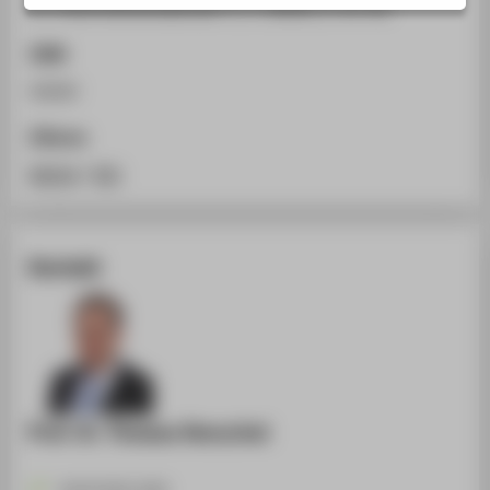
In: Unternehmensberater 5, 3. (2001), S. 41-42.
STUDIENINTERESSIERTE
STUDIERENDE
ISSN
UNTERNEHMEN
42642
ALUMNI
Zitieren
PRESSE
BibTeX
/
RIS
BESCHÄFTIGTE
Kontakt
BELIEBTE SEITEN
DIGITALE DIENSTE
SERVICE
ÜBER DIE HTW BERLIN
Prof. Dr. Thomas Henschel
+49 30 5019-2435