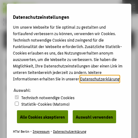
DE
EN
Datenschutzeinstellungen
Hochschule für Technik und Wirtschaft Berlin
University of Applied Sciences
Um unsere Webseite für Sie optimal zu gestalten und
Menu
fortlaufend verbessern zu können, verwenden wir Cookies.
THEMEN
FORSCHUNG
Technisch notwendige Cookies sind zwingend für die
HOCHSCHULE
Funktionalität der Webseite erforderlich. Zusätzliche Statistik-
Cookies erlauben es uns, das Nutzungsverhalten anonym
CAMPUS
Ein Vorgehensmodell für
auszuwerten, um die Webseite zu verbessern. Sie haben die
Möglichkeit, Ihre Datenschutzeinstellungen über einen Link im
STUDIUM
Risikomanagement in
unteren Seitenbereich jederzeit zu ändern. Weitere
LEHRE
Informationen erhalten Sie in unserer
Datenschutzerklärung
.
mittelständischen Unternehmen
FORSCHUNG
Auswahl:
Technisch notwendige Cookies
KARRIERE
Artikel › Journalartikel › 2001
Statistik-Cookies (Matomo)
INTERNATIONAL
Zitation
Alle Cookies akzeptieren
Auswahl verwenden
Henschel, Thomas: Ein Vorgehensmodell für
INFORMATIONEN FÜR
Risikomanagement in mittelständischen Unternehmen.
HTW Berlin -
Impressum
-
Datenschutzerklärung