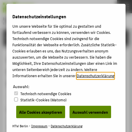
DE
EN
Datenschutzeinstellungen
Hochschule für Technik und Wirtschaft Berlin
University of Applied Sciences
Um unsere Webseite für Sie optimal zu gestalten und
Menu
fortlaufend verbessern zu können, verwenden wir Cookies.
THEMEN
FORSCHUNG
Technisch notwendige Cookies sind zwingend für die
HOCHSCHULE
Funktionalität der Webseite erforderlich. Zusätzliche Statistik-
Cookies erlauben es uns, das Nutzungsverhalten anonym
CAMPUS
A Model Analysis of Internal
auszuwerten, um die Webseite zu verbessern. Sie haben die
Möglichkeit, Ihre Datenschutzeinstellungen über einen Link im
STUDIUM
Governance for Small and Medium-
unteren Seitenbereich jederzeit zu ändern. Weitere
LEHRE
Informationen erhalten Sie in unserer
Datenschutzerklärung
.
Sized Enterprises
FORSCHUNG
Auswahl:
Technisch notwendige Cookies
KARRIERE
Artikel › Journalartikel › 2015
Statistik-Cookies (Matomo)
INTERNATIONAL
Zitation
Alle Cookies akzeptieren
Auswahl verwenden
Henschel, Thomas; Crossan, Kenny; Pershina, Elena: A
INFORMATIONEN FÜR
Model Analysis of Internal Governance for Small and
HTW Berlin -
Impressum
-
Datenschutzerklärung