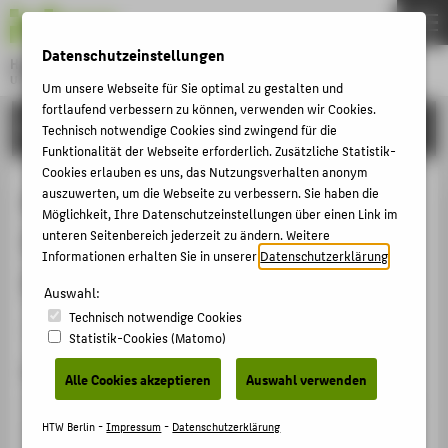
DE
EN
Datenschutzeinstellungen
Hochschule für Technik und Wirtschaft Berlin
University of Applied Sciences
Um unsere Webseite für Sie optimal zu gestalten und
Menu
fortlaufend verbessern zu können, verwenden wir Cookies.
THEMEN
FORSCHUNG
Technisch notwendige Cookies sind zwingend für die
HOCHSCHULE
Funktionalität der Webseite erforderlich. Zusätzliche Statistik-
Cookies erlauben es uns, das Nutzungsverhalten anonym
CAMPUS
A Partial Discharge Defect
auszuwerten, um die Webseite zu verbessern. Sie haben die
Möglichkeit, Ihre Datenschutzeinstellungen über einen Link im
STUDIUM
Identification System With
unteren Seitenbereich jederzeit zu ändern. Weitere
LEHRE
Informationen erhalten Sie in unserer
Datenschutzerklärung
.
Increased Diagnosis Reliability
FORSCHUNG
Auswahl:
Technisch notwendige Cookies
KARRIERE
Konferenzbeitrag › Konferenzpaper › 1995
Statistik-Cookies (Matomo)
INTERNATIONAL
Zitation
Alle Cookies akzeptieren
Auswahl verwenden
T.Hücker, H.-G. Kranz, A.Lapp: A Partial Discharge Defect
INFORMATIONEN FÜR
Identification System With Increased Diagnosis
HTW Berlin -
Impressum
-
Datenschutzerklärung