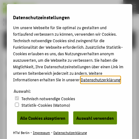
DE
EN
Datenschutzeinstellungen
Hochschule für Technik und Wirtschaft Berlin
University of Applied Sciences
Um unsere Webseite für Sie optimal zu gestalten und
Menu
fortlaufend verbessern zu können, verwenden wir Cookies.
THEMEN
FORSCHUNG
Technisch notwendige Cookies sind zwingend für die
HOCHSCHULE
Funktionalität der Webseite erforderlich. Zusätzliche Statistik-
Cookies erlauben es uns, das Nutzungsverhalten anonym
CAMPUS
Learning in SME Financing - A
auszuwerten, um die Webseite zu verbessern. Sie haben die
Möglichkeit, Ihre Datenschutzeinstellungen über einen Link im
STUDIUM
German Case
unteren Seitenbereich jederzeit zu ändern. Weitere
LEHRE
Informationen erhalten Sie in unserer
Datenschutzerklärung
.
Sammelbandbeitrag › Aufsatz › 2016
FORSCHUNG
Auswahl:
Technisch notwendige Cookies
KARRIERE
Zitation
Statistik-Cookies (Matomo)
INTERNATIONAL
Valentin, Anke; Henschel, Thomas: Learning in SME
Alle Cookies akzeptieren
Auswahl verwenden
Financing - A German Case. In: Unternehmensrechnung:
Finanzmanagement – Controlling –
INFORMATIONEN FÜR
HTW Berlin -
Impressum
-
Datenschutzerklärung
Jahresabschlussanalyse. Hg. von Lars Tegtmeier / Petra