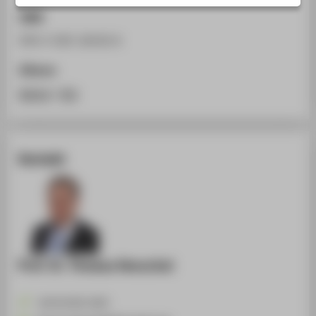
STUDIENINTERESSIERTE
ISBN
STUDIERENDE
978-3-503-16310-6
UNTERNEHMEN
Zitieren
ALUMNI
BibTeX
/
RIS
PRESSE
BESCHÄFTIGTE
Kontakt
BELIEBTE SEITEN
DIGITALE DIENSTE
SERVICE
ÜBER DIE HTW BERLIN
Prof. Dr. Thomas Henschel
+49 30 5019-2435