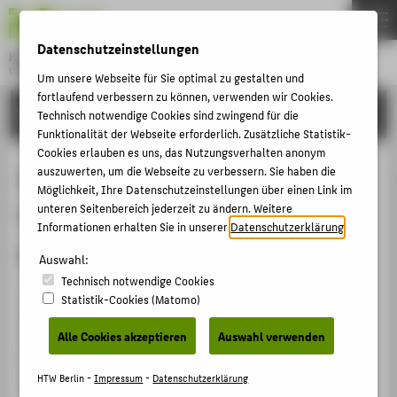
DE
EN
Datenschutzeinstellungen
Hochschule für Technik und Wirtschaft Berlin
University of Applied Sciences
Um unsere Webseite für Sie optimal zu gestalten und
Menu
fortlaufend verbessern zu können, verwenden wir Cookies.
THEMEN
FORSCHUNG
Technisch notwendige Cookies sind zwingend für die
HOCHSCHULE
Funktionalität der Webseite erforderlich. Zusätzliche Statistik-
Cookies erlauben es uns, das Nutzungsverhalten anonym
CAMPUS
Governance, Risk und Compliance
auszuwerten, um die Webseite zu verbessern. Sie haben die
Möglichkeit, Ihre Datenschutzeinstellungen über einen Link im
STUDIUM
im Mittelstand. Praxisleitfaden für
unteren Seitenbereich jederzeit zu ändern. Weitere
LEHRE
Informationen erhalten Sie in unserer
Datenschutzerklärung
.
gute Unternehmensführung
FORSCHUNG
Auswahl:
Technisch notwendige Cookies
KARRIERE
Buch / Monographie › 2016
Statistik-Cookies (Matomo)
Henschel, Thomas; Heinze, Ilka: Governance, Risk und
INTERNATIONAL
Compliance im Mittelstand. Praxisleitfaden für gute
Alle Cookies akzeptieren
Auswahl verwenden
Unternehmensführung. Berlin: Erich Schmidt 2016 , S.
INFORMATIONEN FÜR
387.
HTW Berlin -
Impressum
-
Datenschutzerklärung