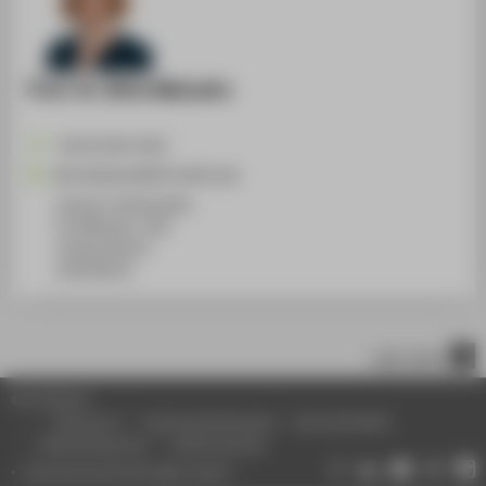
Prof. Dr. Birte Malzahn
+49 30 5019-2452
Birte.Malzahn@HTW-Berlin.de
Campus Treskowallee
TA Gebäude C, 834
Treskowallee 8
10318
Berlin
nach oben
© HTW Berlin
Impressum
Datenschutzhinweise
Barrierefreiheit
Gebärdensprache
Leichte Sprache
Datenschutzeinstellungen ändern