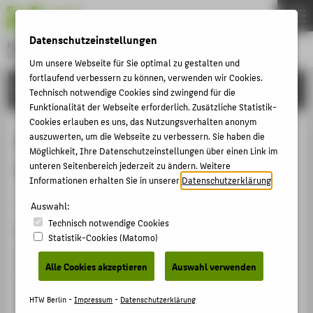
DE
EN
Datenschutzeinstellungen
Hochschule für Technik und Wirtschaft Berlin
University of Applied Sciences
Um unsere Webseite für Sie optimal zu gestalten und
Menu
fortlaufend verbessern zu können, verwenden wir Cookies.
THEMEN
FORSCHUNG
Technisch notwendige Cookies sind zwingend für die
HOCHSCHULE
Funktionalität der Webseite erforderlich. Zusätzliche Statistik-
Cookies erlauben es uns, das Nutzungsverhalten anonym
CAMPUS
Analysis of the Ad-tech Industry
auszuwerten, um die Webseite zu verbessern. Sie haben die
Möglichkeit, Ihre Datenschutzeinstellungen über einen Link im
STUDIUM
Using Internet Browsing Data
unteren Seitenbereich jederzeit zu ändern. Weitere
LEHRE
Informationen erhalten Sie in unserer
Datenschutzerklärung
.
Konferenzbeitrag › Konferenzpaper › 2017
FORSCHUNG
Auswahl:
Technisch notwendige Cookies
KARRIERE
Zitation
Statistik-Cookies (Matomo)
INTERNATIONAL
Simbeck, Katharina; Malzahn, Birte; Herm, Steffen:
Alle Cookies akzeptieren
Auswahl verwenden
Analysis of the Ad-tech Industry Using Internet
Browsing Data. In: Proceedings of 19th General Online
INFORMATIONEN FÜR
HTW Berlin -
Impressum
-
Datenschutzerklärung
Research Conference (GOR). Hg. von Deutsche