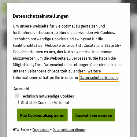
DE
EN
Datenschutzeinstellungen
Hochschule für Technik und Wirtschaft Berlin
University of Applied Sciences
Um unsere Webseite für Sie optimal zu gestalten und
Menu
fortlaufend verbessern zu können, verwenden wir Cookies.
THEMEN
FORSCHUNG
Technisch notwendige Cookies sind zwingend für die
Funktionalität der Webseite erforderlich. Zusätzliche Statistik-
HOCHSCHULE
Cookies erlauben es uns, das Nutzungsverhalten anonym
CAMPUS
auszuwerten, um die Webseite zu verbessern. Sie haben die
Gibt es Regulierungsbedarf für
Möglichkeit, Ihre Datenschutzeinstellungen über einen Link im
STUDIUM
unteren Seitenbereich jederzeit zu ändern. Weitere
Alternative Leistungsmaße?
Informationen erhalten Sie in unserer
Datenschutzerklärung
.
LEHRE
Artikel › Journalartikel › 2017
Auswahl:
FORSCHUNG
Technisch notwendige Cookies
KARRIERE
Zitation
Statistik-Cookies (Matomo)
INTERNATIONAL
Kühnberger, Manfred: Gibt es Regulierungsbedarf für
Alle Cookies akzeptieren
Auswahl verwenden
Alternative Leistungsmaße?. In: Corporate Finance , Heft
01-02/2017. (2017), S. 37-43.
INFORMATIONEN FÜR
HTW Berlin -
Impressum
-
Datenschutzerklärung