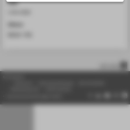
ISSN
STUDIENINTERESSIERTE
2198-8889
STUDIERENDE
UNTERNEHMEN
Zitieren
ALUMNI
BibTeX
/
RIS
PRESSE
BESCHÄFTIGTE
nach oben
BELIEBTE SEITEN
© HTW Berlin
DIGITALE DIENSTE
Impressum
Datenschutzhinweise
Barrierefreiheit
Gebärdensprache
Leichte Sprache
SERVICE
Datenschutzeinstellungen ändern
ÜBER DIE HTW BERLIN