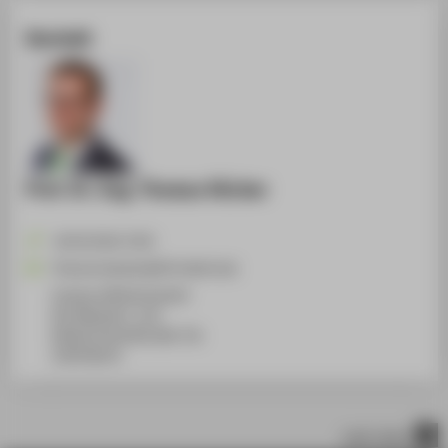
Kontakt
Prof. Dr.-Ing. Thomas Hücker
+49 30 5019-3742
Thomas.Huecker@HTW-Berlin.de
Campus Wilhelminenhof
WH Gebäude C, 214
Wilhelminenhofstraße 75A
12459
Berlin
nach oben