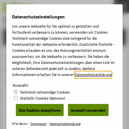
DE
EN
Datenschutzeinstellungen
Hochschule für Technik und Wirtschaft Berlin
University of Applied Sciences
Um unsere Webseite für Sie optimal zu gestalten und
Menu
fortlaufend verbessern zu können, verwenden wir Cookies.
THEMEN
FORSCHUNG
Technisch notwendige Cookies sind zwingend für die
HOCHSCHULE
Funktionalität der Webseite erforderlich. Zusätzliche Statistik-
Cookies erlauben es uns, das Nutzungsverhalten anonym
CAMPUS
Wie Big Data Ansätze helfen, die
auszuwerten, um die Webseite zu verbessern. Sie haben die
Möglichkeit, Ihre Datenschutzeinstellungen über einen Link im
STUDIUM
Betriebssicherheit von
unteren Seitenbereich jederzeit zu ändern. Weitere
LEHRE
Informationen erhalten Sie in unserer
Datenschutzerklärung
.
Energieversorgungsanlagen zu
FORSCHUNG
Auswahl:
verbessern.
Technisch notwendige Cookies
KARRIERE
Statistik-Cookies (Matomo)
INTERNATIONAL
Konferenzbeitrag › Konferenzpaper › 2017
Alle Cookies akzeptieren
Auswahl verwenden
Zitation
INFORMATIONEN FÜR
HTW Berlin -
Impressum
-
Datenschutzerklärung
Hücker, Thomas: Wie Big Data Ansätze helfen, die