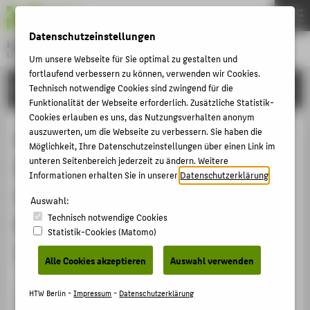
DE
EN
Datenschutzeinstellungen
Hochschule für Technik und Wirtschaft Berlin
University of Applied Sciences
Um unsere Webseite für Sie optimal zu gestalten und
Menu
fortlaufend verbessern zu können, verwenden wir Cookies.
THEMEN
FORSCHUNG
Technisch notwendige Cookies sind zwingend für die
Funktionalität der Webseite erforderlich. Zusätzliche Statistik-
HOCHSCHULE
Cookies erlauben es uns, das Nutzungsverhalten anonym
CAMPUS
auszuwerten, um die Webseite zu verbessern. Sie haben die
Kapitalmarktorientierte
Möglichkeit, Ihre Datenschutzeinstellungen über einen Link im
STUDIUM
unteren Seitenbereich jederzeit zu ändern. Weitere
Rechnungslegung. Konzeptionelle
Informationen erhalten Sie in unserer
Datenschutzerklärung
.
LEHRE
Grundlagen und empirische
Auswahl:
FORSCHUNG
Technisch notwendige Cookies
Befunde aus
KARRIERE
Statistik-Cookies (Matomo)
Immobilienunternehmen
INTERNATIONAL
Alle Cookies akzeptieren
Auswahl verwenden
Buch / Monographie › 2017
INFORMATIONEN FÜR
HTW Berlin -
Impressum
-
Datenschutzerklärung
Kühnberger, Manfred: Kapitalmarktorientierte