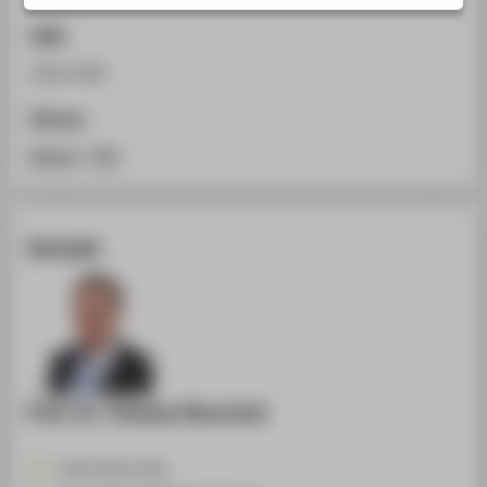
STUDIENINTERESSIERTE
ISSN
STUDIERENDE
1616-049
UNTERNEHMEN
Zitieren
ALUMNI
BibTeX
/
RIS
PRESSE
BESCHÄFTIGTE
Kontakt
BELIEBTE SEITEN
DIGITALE DIENSTE
SERVICE
ÜBER DIE HTW BERLIN
Prof. Dr. Thomas Henschel
+49 30 5019-2435