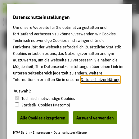
DE
EN
Datenschutzeinstellungen
Hochschule für Technik und Wirtschaft Berlin
University of Applied Sciences
Um unsere Webseite für Sie optimal zu gestalten und
Menu
fortlaufend verbessern zu können, verwenden wir Cookies.
THEMEN
FORSCHUNG
Technisch notwendige Cookies sind zwingend für die
HOCHSCHULE
Funktionalität der Webseite erforderlich. Zusätzliche Statistik-
Cookies erlauben es uns, das Nutzungsverhalten anonym
CAMPUS
Kostensteuerung mit einem
auszuwerten, um die Webseite zu verbessern. Sie haben die
Möglichkeit, Ihre Datenschutzeinstellungen über einen Link im
STUDIUM
geschlossenen Kennzahlensystem
unteren Seitenbereich jederzeit zu ändern. Weitere
LEHRE
Informationen erhalten Sie in unserer
Datenschutzerklärung
.
Artikel › Journalartikel › 2017
FORSCHUNG
Auswahl:
Technisch notwendige Cookies
KARRIERE
Zitation
Statistik-Cookies (Matomo)
INTERNATIONAL
Henschel, Thomas; Bublitz-Kozuch, Lukasz:
Alle Cookies akzeptieren
Auswahl verwenden
Kostensteuerung mit einem geschlossenen
Kennzahlensystem. In: Controller-Magazin 60, 4. (2017),
INFORMATIONEN FÜR
HTW Berlin -
Impressum
-
Datenschutzerklärung
S. 59-65.