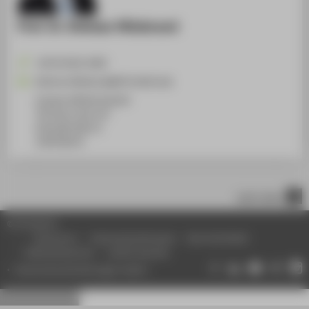
Prof. Dr. Dietmar Hillebrand
+49 30 5019-2409
Dietmar.Hillebrand@HTW-Berlin.de
Campus Wilhelminenhof
TGS Haus 1a/b, 417
Ostendstraße 25
12459
Berlin
nach oben
© HTW Berlin
Impressum
Datenschutzhinweise
Barrierefreiheit
Gebärdensprache
Leichte Sprache
Datenschutzeinstellungen ändern