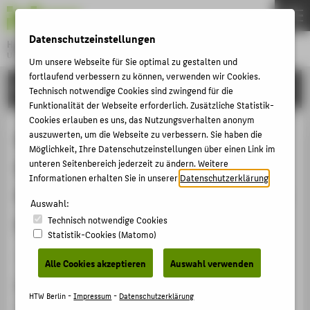
DE
EN
Datenschutzeinstellungen
Hochschule für Technik und Wirtschaft Berlin
University of Applied Sciences
Um unsere Webseite für Sie optimal zu gestalten und
Menu
fortlaufend verbessern zu können, verwenden wir Cookies.
THEMEN
FORSCHUNG
Technisch notwendige Cookies sind zwingend für die
HOCHSCHULE
Funktionalität der Webseite erforderlich. Zusätzliche Statistik-
Cookies erlauben es uns, das Nutzungsverhalten anonym
CAMPUS
Mehrfaktorenmodelle -
auszuwerten, um die Webseite zu verbessern. Sie haben die
Möglichkeit, Ihre Datenschutzeinstellungen über einen Link im
STUDIUM
Erweiterungen des Capital-Asset-
unteren Seitenbereich jederzeit zu ändern. Weitere
LEHRE
Informationen erhalten Sie in unserer
Datenschutzerklärung
.
Pricing-Models zur Bestimmung der
FORSCHUNG
Auswahl:
Kapitalkosten
Technisch notwendige Cookies
KARRIERE
Statistik-Cookies (Matomo)
INTERNATIONAL
Artikel › Journalartikel › 2017
Alle Cookies akzeptieren
Auswahl verwenden
Zitation
INFORMATIONEN FÜR
HTW Berlin -
Impressum
-
Datenschutzerklärung
Hillebrand, Dietmar; Foos, Christian: