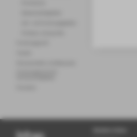
Promotionen
Wissenschaftsgebiete
Lehr- und Forschungsgebiete
Professor_innenprofile
Forschungsprofil
Transfer
Partnerschaften und Netzwerke
Forschungsservice für
Hochschulmitglieder
Promotion
Beliebte Seiten