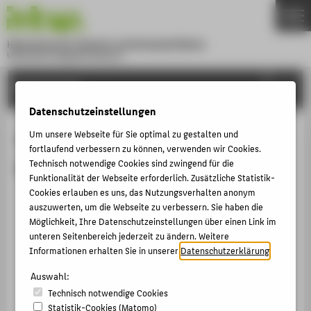
DE
EN
Hochschule für Technik und Wirtschaft Berlin
University of Applied Sciences
Menu
THEMEN
FORSCHUNG
HOCHSCHULE
Datenschutzeinstellungen
CAMPUS
Vorträge / Veranstaltungen von
Um unsere Webseite für Sie optimal zu gestalten und
fortlaufend verbessern zu können, verwenden wir Cookies.
STUDIUM
Prof. Dr.-Ing. Ingo Marsolek
Technisch notwendige Cookies sind zwingend für die
LEHRE
Funktionalität der Webseite erforderlich. Zusätzliche Statistik-
Cookies erlauben es uns, das Nutzungsverhalten anonym
Berlin-Brandenburger Humboldt Dialoge
FORSCHUNG
auszuwerten, um die Webseite zu verbessern. Sie haben die
Berlin, 01.01.2022 - 31.12.2025
Möglichkeit, Ihre Datenschutzeinstellungen über einen Link im
KARRIERE
Veranstaltungsorganisation › Wissenschaftliche
unteren Seitenbereich jederzeit zu ändern. Weitere
INTERNATIONAL
Informationen erhalten Sie in unserer
Datenschutzerklärung
.
Vorträge und Diskussionsforum › 2022
Berlin-Brandenbruger Humboldt-Dialog
Auswahl:
ASV Berlin, 20.08.2019
INFORMATIONEN FÜR
Technisch notwendige Cookies
Statistik-Cookies (Matomo)
Veranstaltungsorganisation › Sonstige