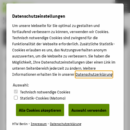
DE
EN
Datenschutzeinstellungen
Hochschule für Technik und Wirtschaft Berlin
University of Applied Sciences
Um unsere Webseite für Sie optimal zu gestalten und
Menu
fortlaufend verbessern zu können, verwenden wir Cookies.
THEMEN
FORSCHUNG
Technisch notwendige Cookies sind zwingend für die
HOCHSCHULE
Funktionalität der Webseite erforderlich. Zusätzliche Statistik-
Cookies erlauben es uns, das Nutzungsverhalten anonym
CAMPUS
Continuous Delivery for Machine
auszuwerten, um die Webseite zu verbessern. Sie haben die
Möglichkeit, Ihre Datenschutzeinstellungen über einen Link im
STUDIUM
Learning
unteren Seitenbereich jederzeit zu ändern. Weitere
LEHRE
Informationen erhalten Sie in unserer
Datenschutzerklärung
.
Veranstaltungsbeitrag › Vortrag › 2021
FORSCHUNG
Auswahl:
Technisch notwendige Cookies
KARRIERE
Veranstaltung
Statistik-Cookies (Matomo)
INTERNATIONAL
Software Engineering for Machine Learning Applications
Alle Cookies akzeptieren
Auswahl verwenden
(SEMLA) international symposium
Montréal, Canada, 01.06.2021 - 30.06.2021
INFORMATIONEN FÜR
HTW Berlin -
Impressum
-
Datenschutzerklärung