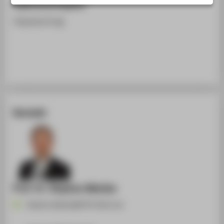
Ergänzende Angaben
STUDIENINTERESSIERTE
Impulsvortrag
STUDIERENDE
UNTERNEHMEN
ALUMNI
PRESSE
BESCHÄFTIGTE
Kontakt
BELIEBTE SEITEN
DIGITALE DIENSTE
SERVICE
ÜBER DIE HTW BERLIN
Prof. Dr. Stephan Matzka
Stephan.Matzka@HTW-Berlin.de