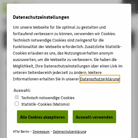
DE
EN
Datenschutzeinstellungen
Hochschule für Technik und Wirtschaft Berlin
University of Applied Sciences
Um unsere Webseite für Sie optimal zu gestalten und
Menu
fortlaufend verbessern zu können, verwenden wir Cookies.
THEMEN
FORSCHUNG
Technisch notwendige Cookies sind zwingend für die
HOCHSCHULE
Funktionalität der Webseite erforderlich. Zusätzliche Statistik-
Cookies erlauben es uns, das Nutzungsverhalten anonym
CAMPUS
Künstliche Intelligenz in der
auszuwerten, um die Webseite zu verbessern. Sie haben die
Möglichkeit, Ihre Datenschutzeinstellungen über einen Link im
STUDIUM
Instandhaltung
unteren Seitenbereich jederzeit zu ändern. Weitere
LEHRE
Informationen erhalten Sie in unserer
Datenschutzerklärung
.
Veranstaltungsbeitrag › Sonstiger Veranstaltungsbeitrag
FORSCHUNG
Auswahl:
› 2022
Technisch notwendige Cookies
KARRIERE
Statistik-Cookies (Matomo)
Veranstaltung
INTERNATIONAL
Alle Cookies akzeptieren
Auswahl verwenden
Siemens Mobility Instandhaltungstage
Potsdam, 21.06.2022 - 22.06.2022
INFORMATIONEN FÜR
HTW Berlin -
Impressum
-
Datenschutzerklärung